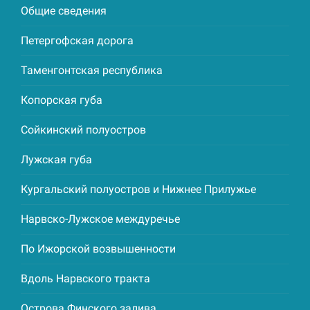
Общие сведения
Петергофская дорога
Таменгонтская республика
Копорская губа
Сойкинский полуостров
Лужская губа
Кургальский полуостров и Нижнее Прилужье
Нарвско-Лужское междуречье
По Ижорской возвышенности
Вдоль Нарвского тракта
Острова Финского залива