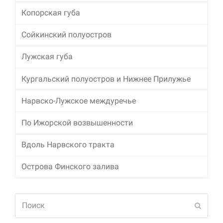
Копорская губа
Сойкинский полуостров
Лужская губа
Кургальский полуостров и Нижнее Прилужье
Нарвско-Лужское междуречье
По Ижорской возвышенности
Вдоль Нарвского тракта
Острова Финского залива
Поиск
Отпра