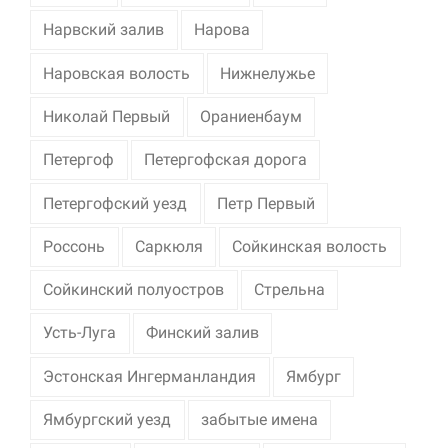
Нарвский залив
Нарова
Наровская волость
Нижнелужье
Николай Первый
Ораниенбаум
Петергоф
Петергофская дорога
Петергофский уезд
Петр Первый
Россонь
Саркюля
Сойкинская волость
Сойкинский полуостров
Стрельна
Усть-Луга
Финский залив
Эстонская Ингерманландия
Ямбург
Ямбургский уезд
забытые имена