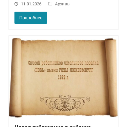
11.01.2026
Архивы
Маркетинг
Делясь своими
Подробнее
интересами и
информацией о вашем
поведении во время
посещения нашего
сайта, вы повышаете
вероятность того, что
будете получать
персонализированный
контент и
предложения.