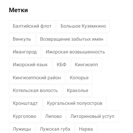
Метки
Балтийский флот
Большое Куземкино
Венкуль
Возвращение забытых имен
Ивангород
Ижорская возвышенность
Ижорский язык
КБФ
Кингисепп
Кингисеппский район
Копорье
Котельская волость
Краколье
Кронштадт
Кургальский полуостров
Курголово
Липово
Литориновый уступ
Лужицы
Лужская губа
Нарва