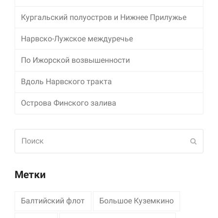
Кургальский полуостров и Нижнее Прилужье
Маркетинг
Делясь своими
Нарвско-Лужское междуречье
интересами и
информацией о вашем
поведении во время
По Ижорской возвышенности
посещения нашего
сайта, вы повышаете
Вдоль Нарвского тракта
вероятность того, что
будете получать
Острова Финского залива
персонализированный
контент и
предложения.
Поиск
Отпра
Метки
Балтийский флот
Большое Куземкино