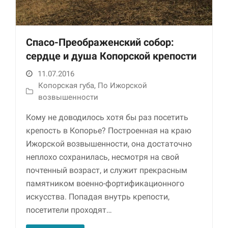
Спасо-Преображенский собор:
сердце и душа Копорской крепости
11.07.2016
Копорская губа
,
По Ижорской
возвышенности
Необходимые
Кому не доводилось хотя бы раз посетить
Использование
крепость в Копорье? Построенная на краю
этих файлов cookie
обязательно. Они
Ижорской возвышенности, она достаточно
необходимы для
неплохо сохранилась, несмотря на свой
функционирования
веб-сайта.
почтенный возраст, и служит прекрасным
памятником военно-фортификационного
искусства. Попадая внутрь крепости,
Статистика и
посетители проходят…
аналитика
Для того чтобы