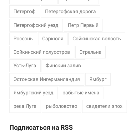
Петергоф
Петергофская дорога
Петергофский уезд
Петр Первый
Россонь
Саркюля
Сойкинская волость
Сойкинский полуостров
Стрельна
Усть-Луга
Финский залив
Эстонская Ингерманландия
Ямбург
Ямбургский уезд
забытые имена
река Луга
рыболовство
свидетели эпох
Подписаться на RSS