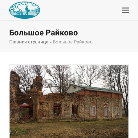
×
Большое Райково
Главная страница
»
Большое Райково