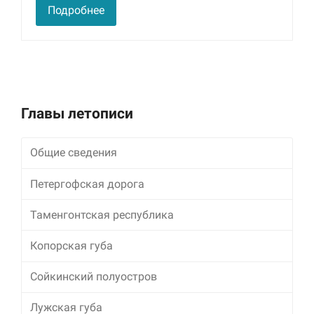
улучшить
Подробнее
функциональность
и структуру веб-
сайта, исходя из
того, как он
используется.
Главы летописи
Пользовательский
опыт
Для обеспечения
Общие сведения
максимально
эффективной работы
Петергофская дорога
нашего сайта во
время вашего
Таменгонтская республика
посещения, отказ от
использования этих
файлов cookie
Копорская губа
приведет к
исчезновению
Сойкинский полуостров
некоторых функций
сайта.
Лужская губа