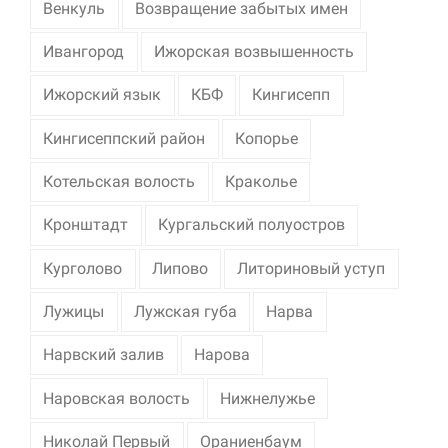
Венкуль
Возвращение забытых имен
Ивангород
Ижорская возвышенность
Ижорский язык
КБФ
Кингисепп
Кингисеппский район
Копорье
Котельская волость
Краколье
Кронштадт
Кургальский полуостров
Курголово
Липово
Литориновый уступ
Лужицы
Лужская губа
Нарва
Нарвский залив
Нарова
Наровская волость
Нижнелужье
Николай Первый
Ораниенбаум