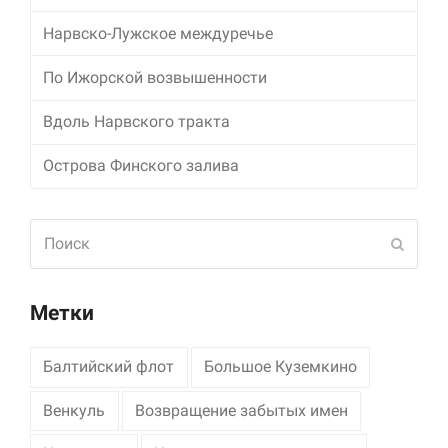
Нарвско-Лужское междуречье
Маркетинг
Делясь своими
По Ижорской возвышенности
интересами и
информацией о вашем
поведении во время
Вдоль Нарвского тракта
посещения нашего
сайта, вы повышаете
Острова Финского залива
вероятность того, что
будете получать
персонализированный
Поиск
контент и
Отпра
предложения.
Метки
Балтийский флот
Большое Куземкино
Венкуль
Возвращение забытых имен