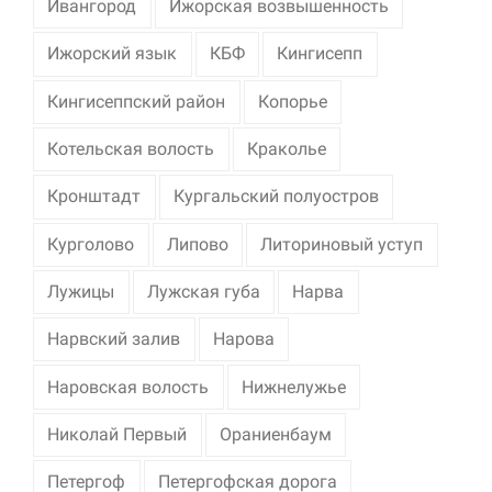
Ивангород
Ижорская возвышенность
Ижорский язык
КБФ
Кингисепп
Кингисеппский район
Копорье
Котельская волость
Краколье
Кронштадт
Кургальский полуостров
Курголово
Липово
Литориновый уступ
Лужицы
Лужская губа
Нарва
Нарвский залив
Нарова
Наровская волость
Нижнелужье
Николай Первый
Ораниенбаум
Петергоф
Петергофская дорога