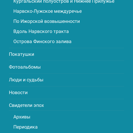
Кургальский полуостров и Нижнее Прилужье
Нарвско-Лужское междуречье
По Ижорской возвышенности
Вдоль Нарвского тракта
Острова Финского залива
Покатушки
Фотоальбомы
Люди и судьбы
Новости
Свидетели эпох
Архивы
Периодика