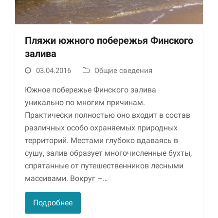
Пляжи южного побережья Финского
залива
03.04.2016
Общие сведения
Южное побережье Финского залива
уникально по многим причинам.
Необходимые
Практически полностью оно входит в состав
Использование
этих файлов cookie
различных особо охраняемых природных
обязательно. Они
территорий. Местами глубоко вдаваясь в
необходимы для
сушу, залив образует многочисленные бухты,
функционирования
веб-сайта.
спрятанные от путешественников лесными
массивами. Вокруг –…
Статистика и
Подробнее
аналитика
Для того чтобы