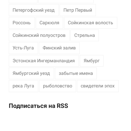
Петергофский уезд
Петр Первый
Россонь
Саркюля
Сойкинская волость
Сойкинский полуостров
Стрельна
Усть-Луга
Финский залив
Эстонская Ингерманландия
Ямбург
Ямбургский уезд
забытые имена
река Луга
рыболовство
свидетели эпох
Подписаться на RSS