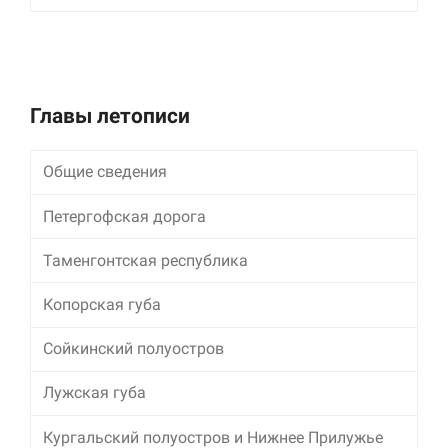
улучшить
функциональность
и структуру веб-
сайта, исходя из
того, как он
используется.
Главы летописи
Общие сведения
Пользовательский
опыт
Для обеспечения
Петергофская дорога
максимально
эффективной работы
Таменгонтская республика
нашего сайта во
время вашего
Копорская губа
посещения, отказ от
использования этих
файлов cookie
Сойкинский полуостров
приведет к
исчезновению
Лужская губа
некоторых функций
сайта.
Кургальский полуостров и Нижнее Прилужье