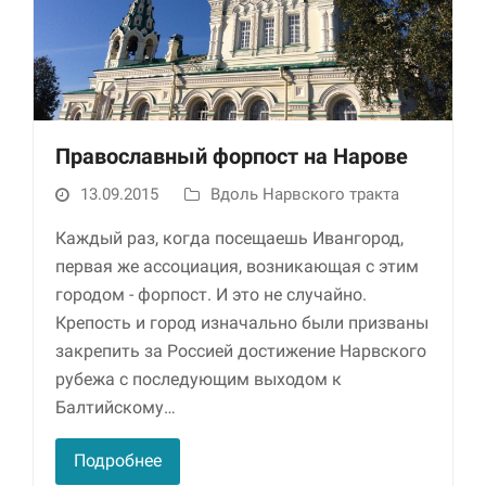
Православный форпост на Нарове
13.09.2015
Вдоль Нарвского тракта
Необходимые
Каждый раз, когда посещаешь Ивангород,
Использование
первая же ассоциация, возникающая с этим
этих файлов cookie
городом - форпост. И это не случайно.
обязательно. Они
необходимы для
Крепость и город изначально были призваны
функционирования
закрепить за Россией достижение Нарвского
веб-сайта.
рубежа с последующим выходом к
Балтийскому…
Статистика и
аналитика
Подробнее
Для того чтобы