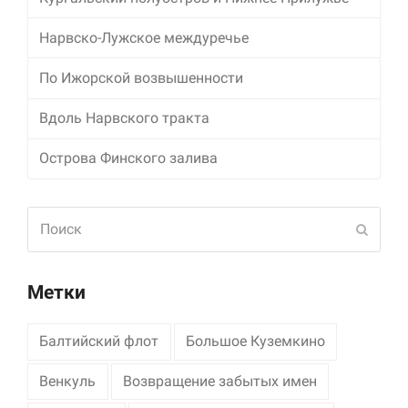
Маркетинг
Нарвско-Лужское междуречье
Делясь своими
интересами и
По Ижорской возвышенности
информацией о вашем
поведении во время
Вдоль Нарвского тракта
посещения нашего
сайта, вы повышаете
Острова Финского залива
вероятность того, что
будете получать
персонализированный
контент и
Поиск
предложения.
Отпра
Метки
Балтийский флот
Большое Куземкино
Венкуль
Возвращение забытых имен