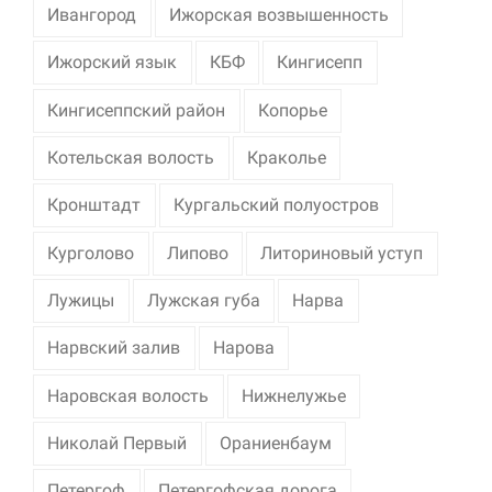
Ивангород
Ижорская возвышенность
Ижорский язык
КБФ
Кингисепп
Кингисеппский район
Копорье
Котельская волость
Краколье
Кронштадт
Кургальский полуостров
Курголово
Липово
Литориновый уступ
Лужицы
Лужская губа
Нарва
Нарвский залив
Нарова
Наровская волость
Нижнелужье
Николай Первый
Ораниенбаум
Петергоф
Петергофская дорога