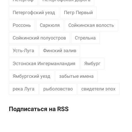
Петергофский уезд
Петр Первый
Россонь
Саркюля
Сойкинская волость
Сойкинский полуостров
Стрельна
Усть-Луга
Финский залив
Эстонская Ингерманландия
Ямбург
Ямбургский уезд
забытые имена
река Луга
рыболовство
свидетели эпох
Подписаться на RSS