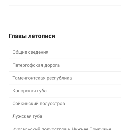
улучшить
функциональность
и структуру веб-
сайта, исходя из
того, как он
используется.
Главы летописи
Пользовательский
Общие сведения
опыт
Для обеспечения
Петергофская дорога
максимально
эффективной работы
Таменгонтская республика
нашего сайта во
время вашего
посещения, отказ от
Копорская губа
использования этих
файлов cookie
Сойкинский полуостров
приведет к
исчезновению
Лужская губа
некоторых функций
сайта.
Кургальский полуостров и Нижнее Прилужье