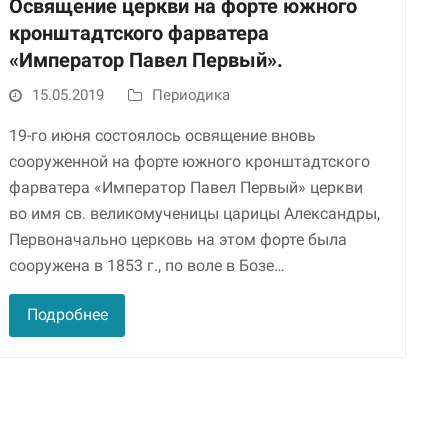
Освящение церкви на форте южного
кронштадтского фарватера
«Император Павел Первый».
15.05.2019
Периодика
19-го июня состоялось освящение вновь
сооруженной на форте южного кронштадтского
фарватера «Император Павел Первый» церкви
во имя св. великомученицы царицы Александры,
Необходимые
Первоначально церковь на этом форте была
Использование
этих файлов cookie
сооружена в 1853 г., по воле в Бозе…
обязательно. Они
необходимы для
Подробнее
функционирования
веб-сайта.
Статистика и
аналитика
Для того чтобы