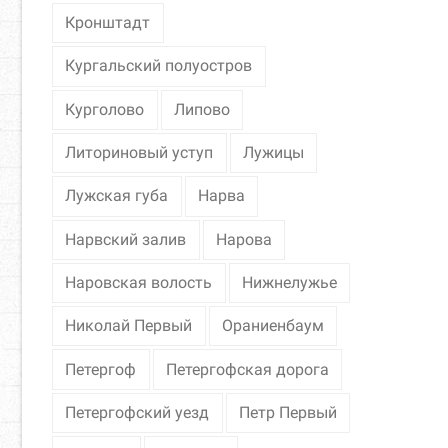
Кронштадт
Кургальский полуостров
Курголово
Липово
Литориновый уступ
Лужицы
Лужская губа
Нарва
Нарвский залив
Нарова
Наровская волость
Нижнелужье
Николай Первый
Ораниенбаум
Петергоф
Петергофская дорога
Петергофский уезд
Петр Первый