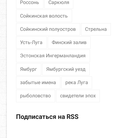
Россонь
Саркюля
Сойкинская волость
Сойкинский полуостров
Стрельна
Усть-Луга
Финский залив
Эстонская Ингерманландия
Ямбург
Ямбургский уезд
забытые имена
река Луга
рыболовство
свидетели эпох
Подписаться на RSS