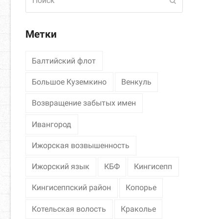
Отправить
Метки
Балтийский флот
Большое Куземкино
Венкуль
Возвращение забытых имен
Ивангород
Ижорская возвышенность
Ижорский язык
КБФ
Кингисепп
Кингисеппский район
Копорье
Котельская волость
Краколье