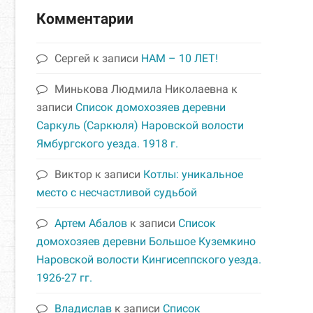
Комментарии
Сергей
к записи
НАМ – 10 ЛЕТ!
Минькова Людмила Николаевна
к
записи
Список домохозяев деревни
Саркуль (Саркюля) Наровской волости
Ямбургского уезда. 1918 г.
Виктор
к записи
Котлы: уникальное
место с несчастливой судьбой
Артем Абалов
к записи
Список
домохозяев деревни Большое Куземкино
Наровской волости Кингисеппского уезда.
1926-27 гг.
Владислав
к записи
Список