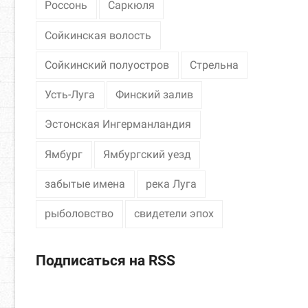
Россонь
Саркюля
Сойкинская волость
Сойкинский полуостров
Стрельна
Усть-Луга
Финский залив
Эстонская Ингерманландия
Ямбург
Ямбургский уезд
забытые имена
река Луга
рыболовство
свидетели эпох
Подписаться на RSS