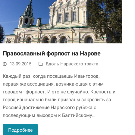
Православный форпост на Нарове
13.09.2015
Вдоль Нарвского тракта
Необходимые
Использование
Каждый раз, когда посещаешь Ивангород,
этих файлов cookie
обязательно. Они
первая же ассоциация, возникающая с этим
необходимы для
городом - форпост. И это не случайно. Крепость и
функционирования
город изначально были призваны закрепить за
веб-сайта.
Россией достижение Нарвского рубежа с
последующим выходом к Балтийскому…
Статистика и
аналитика
Подробнее
Для того чтобы