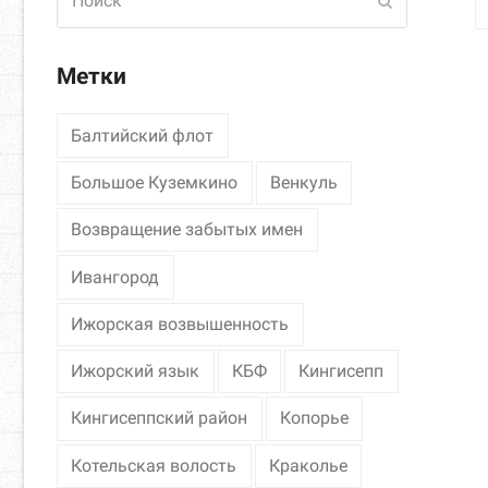
Отправить
Метки
Балтийский флот
Большое Куземкино
Венкуль
Возвращение забытых имен
Ивангород
Ижорская возвышенность
Ижорский язык
КБФ
Кингисепп
Кингисеппский район
Копорье
Котельская волость
Краколье