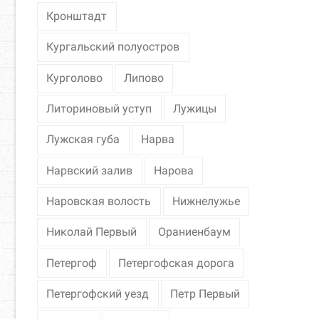
Кронштадт
Кургальский полуостров
Курголово
Липово
Литориновый уступ
Лужицы
Лужская губа
Нарва
Нарвский залив
Нарова
Наровская волость
Нижнелужье
Николай Первый
Ораниенбаум
Петергоф
Петергофская дорога
Петергофский уезд
Петр Первый