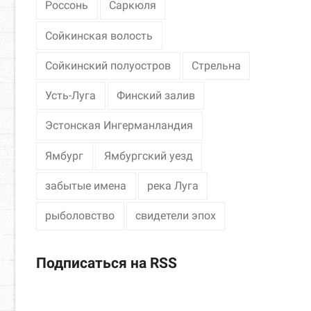
Россонь
Саркюля
Сойкинская волость
Сойкинский полуостров
Стрельна
Усть-Луга
Финский залив
Эстонская Ингерманландия
Ямбург
Ямбургский уезд
забытые имена
река Луга
рыболовство
свидетели эпох
Подписаться на RSS