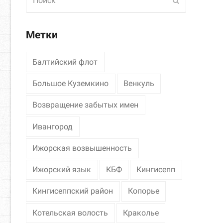
Отправить
Метки
Балтийский флот
Большое Куземкино
Венкуль
Возвращение забытых имен
Ивангород
Ижорская возвышенность
Ижорский язык
КБФ
Кингисепп
Кингисеппский район
Копорье
Котельская волость
Краколье