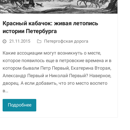
Красный кабачок: живая летопись
истории Петербурга
21.11.2015
Петергофская дорога
Какие ассоциации могут возникнуть о месте,
которое появилось еще в петровские времена и в
Необходимые
котором бывали Петр Первый, Екатерина Вторая,
Использование
этих файлов cookie
Александр Первый и Николай Первый? Наверное,
обязательно. Они
дворец. А если добавить, что это место воспето
необходимы для
в…
функционирования
веб-сайта.
Подробнее
Статистика и
аналитика
Для того чтобы