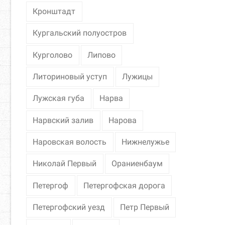
Кронштадт
Кургальский полуостров
Курголово
Липово
Литориновый уступ
Лужицы
Лужская губа
Нарва
Нарвский залив
Нарова
Наровская волость
Нижнелужье
Николай Первый
Ораниенбаум
Петергоф
Петергофская дорога
Петергофский уезд
Петр Первый