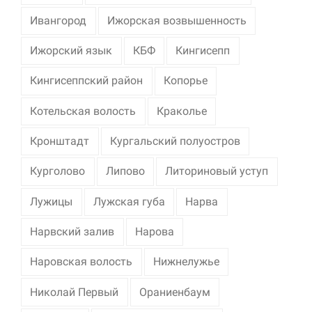
Ивангород
Ижорская возвышенность
Ижорский язык
КБФ
Кингисепп
Кингисеппский район
Копорье
Котельская волость
Краколье
Кронштадт
Кургальский полуостров
Курголово
Липово
Литориновый уступ
Лужицы
Лужская губа
Нарва
Нарвский залив
Нарова
Наровская волость
Нижнелужье
Николай Первый
Ораниенбаум