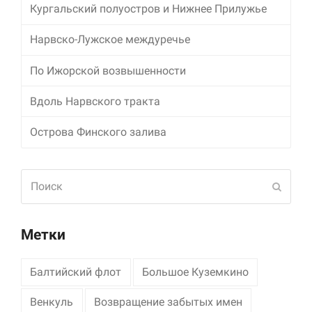
Кургальский полуостров и Нижнее Прилужье
Маркетинг
Нарвско-Лужское междуречье
Делясь своими
интересами и
информацией о вашем
По Ижорской возвышенности
поведении во время
посещения нашего
Вдоль Нарвского тракта
сайта, вы повышаете
вероятность того, что
Острова Финского залива
будете получать
персонализированный
контент и
предложения.
Поиск
Отпра
Метки
Балтийский флот
Большое Куземкино
Венкуль
Возвращение забытых имен