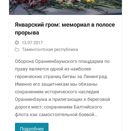
Январский гром: мемориал в полосе
прорыва
13.07.2017
Таменгонтская республика
Оборона Ораниенбаумского плацдарма по
Необходимые
праву является одной из наиболее
Использование
этих файлов cookie
героических страниц битвы за Ленинград.
обязательно. Они
Именно его защитникам мы обязаны
необходимы для
сохранением исторического наследия
функционирования
веб-сайта.
Ораниенбаума и прилегающих к береговой
дороге мест; сохранением Балтийского
флота как самостоятельной боевой…
Статистика и
аналитика
Для того чтобы
Подробнее