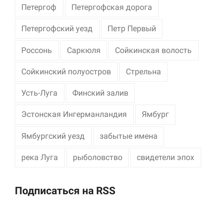
Петергоф
Петергофская дорога
Петергофский уезд
Петр Первый
Россонь
Саркюля
Сойкинская волость
Сойкинский полуостров
Стрельна
Усть-Луга
Финский залив
Эстонская Ингерманландия
Ямбург
Ямбургский уезд
забытые имена
река Луга
рыболовство
свидетели эпох
Подписаться на RSS