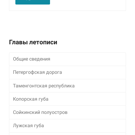
улучшить
функциональность
и структуру веб-
сайта, исходя из
того, как он
используется.
Главы летописи
Пользовательский
опыт
Общие сведения
Для обеспечения
максимально
Петергофская дорога
эффективной работы
нашего сайта во
Таменгонтская республика
время вашего
посещения, отказ от
использования этих
Копорская губа
файлов cookie
приведет к
Сойкинский полуостров
исчезновению
некоторых функций
Лужская губа
сайта.