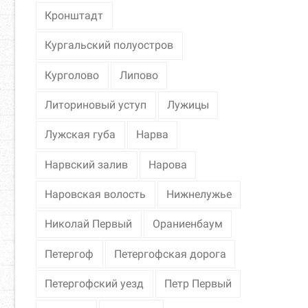
Кронштадт
Кургальский полуостров
Курголово
Липово
Литориновый уступ
Лужицы
Лужская губа
Нарва
Нарвский залив
Нарова
Наровская волость
Нижнелужье
Николай Первый
Ораниенбаум
Петергоф
Петергофская дорога
Петергофский уезд
Петр Первый