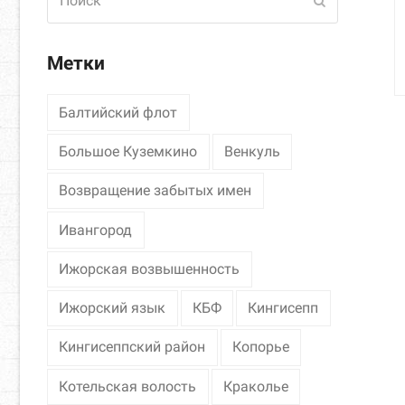
Отправить
Метки
Балтийский флот
Большое Куземкино
Венкуль
Возвращение забытых имен
Ивангород
Ижорская возвышенность
Ижорский язык
КБФ
Кингисепп
Кингисеппский район
Копорье
Котельская волость
Краколье