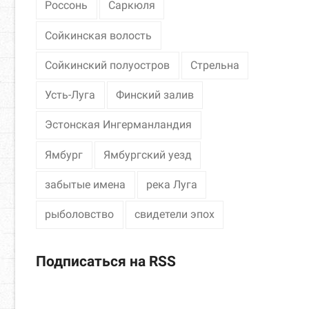
Россонь
Саркюля
Сойкинская волость
Сойкинский полуостров
Стрельна
Усть-Луга
Финский залив
Эстонская Ингерманландия
Ямбург
Ямбургский уезд
забытые имена
река Луга
рыболовство
свидетели эпох
Подписаться на RSS