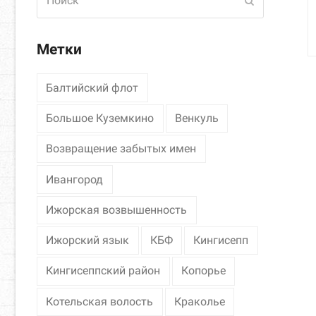
Отправить
Метки
Балтийский флот
Большое Куземкино
Венкуль
Возвращение забытых имен
Ивангород
Ижорская возвышенность
Ижорский язык
КБФ
Кингисепп
Кингисеппский район
Копорье
Котельская волость
Краколье