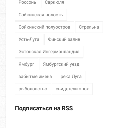
Россонь
Саркюля
Сойкинская волость
Сойкинский полуостров
Стрельна
Усть-Луга
Финский залив
Эстонская Ингерманландия
Ямбург
Ямбургский уезд
забытые имена
река Луга
рыболовство
свидетели эпох
Подписаться на RSS