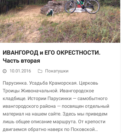
ИВАНГОРОД и ЕГО ОКРЕСТНОСТИ.
Часть вторая
Необходимые
Использование
10.01.2016
Покатушки
этих файлов cookie
обязательно. Они
Парусинка. Усадьба Краморская. Церковь
необходимы для
Троицы Живоначальной. Ивангородское
функционирования
кладбище. Истории Парусинки — самобытного
веб-сайта.
ивангородского района — посвящен отдельный
материал на нашем сайте. Здесь мы приведем
Статистика и
лишь общее описание маршрута. От крепости
аналитика
двигаемся обратно наверх по Псковской…
Для того чтобы