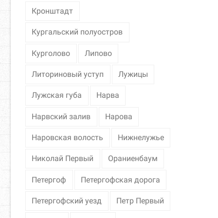
Кронштадт
Кургальский полуостров
Курголово
Липово
Литориновый уступ
Лужицы
Лужская губа
Нарва
Нарвский залив
Нарова
Наровская волость
Нижнелужье
Николай Первый
Ораниенбаум
Петергоф
Петергофская дорога
Петергофский уезд
Петр Первый