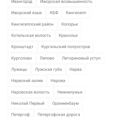
Ивангород
Ижорская возвышенность
Ижорский язык
КБФ
Кингисепп
Кингисеппский район
Копорье
Котельская волость
Краколье
Кронштадт
Кургальский полуостров
Курголово
Липово
Литориновый уступ
Лужицы
Лужская губа
Нарва
Нарвский залив
Нарова
Наровская волость
Нижнелужье
Николай Первый
Ораниенбаум
Петергоф
Петергофская дорога