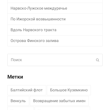
Нарвско-Лужское междуречье
Маркетинг
Делясь своими
По Ижорской возвышенности
интересами и
информацией о вашем
поведении во время
Вдоль Нарвского тракта
посещения нашего
сайта, вы повышаете
Острова Финского залива
вероятность того, что
будете получать
персонализированный
Поиск
контент и
Отпра
предложения.
Метки
Балтийский флот
Большое Куземкино
Венкуль
Возвращение забытых имен