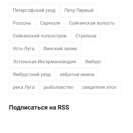
Петергофский уезд
Петр Первый
Россонь
Саркюля
Сойкинская волость
Сойкинский полуостров
Стрельна
Усть-Луга
Финский залив
Эстонская Ингерманландия
Ямбург
Ямбургский уезд
забытые имена
река Луга
рыболовство
свидетели эпох
Подписаться на RSS