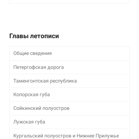
улучшить
функциональность
и структуру веб-
сайта, исходя из
того, как он
используется.
Главы летописи
Общие сведения
Пользовательский
опыт
Для обеспечения
Петергофская дорога
максимально
эффективной работы
Таменгонтская республика
нашего сайта во
время вашего
Копорская губа
посещения, отказ от
использования этих
файлов cookie
Сойкинский полуостров
приведет к
исчезновению
Лужская губа
некоторых функций
сайта.
Кургальский полуостров и Нижнее Прилужье