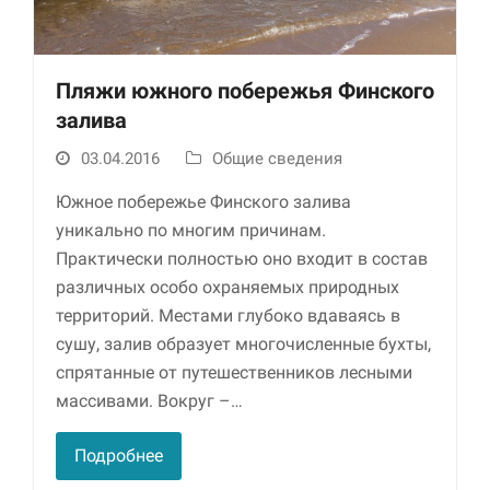
Пляжи южного побережья Финского
залива
03.04.2016
Общие сведения
Южное побережье Финского залива
уникально по многим причинам.
Необходимые
Практически полностью оно входит в состав
Использование
этих файлов cookie
различных особо охраняемых природных
обязательно. Они
территорий. Местами глубоко вдаваясь в
необходимы для
сушу, залив образует многочисленные бухты,
функционирования
веб-сайта.
спрятанные от путешественников лесными
массивами. Вокруг –…
Статистика и
Подробнее
аналитика
Для того чтобы