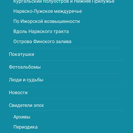
Кургальский полуостров и Нижнее Прилужье
Нарвско-Лужское междуречье
По Ижорской возвышенности
Вдоль Нарвского тракта
Острова Финского залива
Покатушки
Фотоальбомы
Люди и судьбы
Новости
Свидетели эпох
Архивы
Периодика