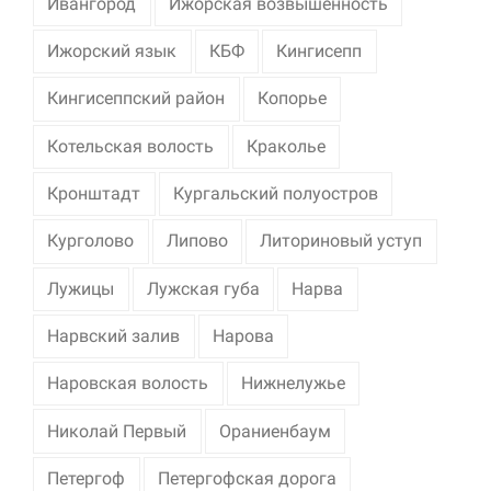
Ивангород
Ижорская возвышенность
Ижорский язык
КБФ
Кингисепп
Кингисеппский район
Копорье
Котельская волость
Краколье
Кронштадт
Кургальский полуостров
Курголово
Липово
Литориновый уступ
Лужицы
Лужская губа
Нарва
Нарвский залив
Нарова
Наровская волость
Нижнелужье
Николай Первый
Ораниенбаум
Петергоф
Петергофская дорога