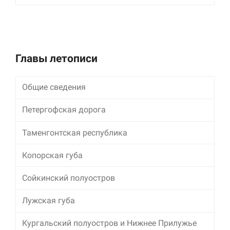
улучшить
функциональность
и структуру веб-
сайта, исходя из
того, как он
используется.
Главы летописи
Общие сведения
Пользовательский
опыт
Для обеспечения
Петергофская дорога
максимально
эффективной работы
Таменгонтская республика
нашего сайта во
время вашего
Копорская губа
посещения, отказ от
использования этих
файлов cookie
Сойкинский полуостров
приведет к
исчезновению
Лужская губа
некоторых функций
сайта.
Кургальский полуостров и Нижнее Прилужье