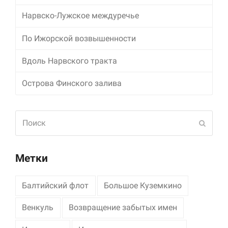
Нарвско-Лужское междуречье
Маркетинг
Делясь своими
По Ижорской возвышенности
интересами и
информацией о вашем
поведении во время
Вдоль Нарвского тракта
посещения нашего
сайта, вы повышаете
Острова Финского залива
вероятность того, что
будете получать
персонализированный
Поиск
контент и
Отпра
предложения.
Метки
Балтийский флот
Большое Куземкино
Венкуль
Возвращение забытых имен