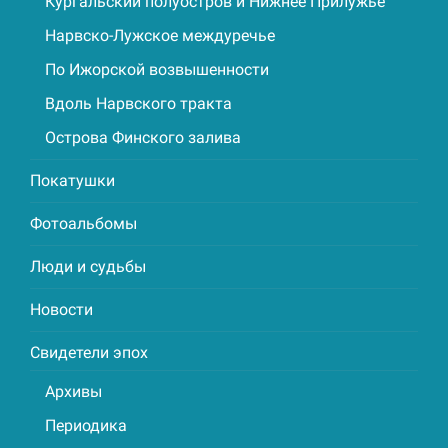
Кургальский полуостров и Нижнее Прилужье
Нарвско-Лужское междуречье
По Ижорской возвышенности
Вдоль Нарвского тракта
Острова Финского залива
Покатушки
Фотоальбомы
Люди и судьбы
Новости
Свидетели эпох
Архивы
Периодика