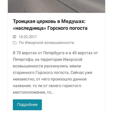
Троицкая церковь в Медушах:
«наследница» Горского погоста
14.02.2017
По Ижорской возвышенности
В 70 верстах от Петербурга и в 40 верстах от
Необходимые
Петергофа, на территории Ижорской
Использование
этих файлов cookie
возвышенности раскинулись земли
обязательно. Они
старинного Горского погоста. Сейчас уже
необходимы для
неизвестно, от чего произошло данное
функционирования
веб-сайта.
название: то ли от своего гористого
местоположения, то…
Статистика и
Подробнее
аналитика
Для того чтобы