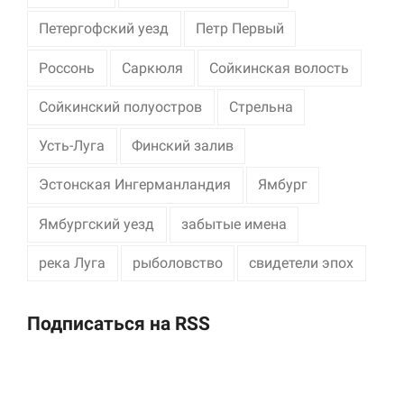
Петергофский уезд
Петр Первый
Россонь
Саркюля
Сойкинская волость
Сойкинский полуостров
Стрельна
Усть-Луга
Финский залив
Эстонская Ингерманландия
Ямбург
Ямбургский уезд
забытые имена
река Луга
рыболовство
свидетели эпох
Подписаться на RSS