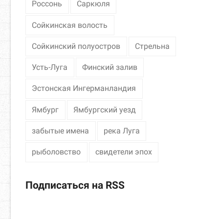
Россонь
Саркюля
Сойкинская волость
Сойкинский полуостров
Стрельна
Усть-Луга
Финский залив
Эстонская Ингерманландия
Ямбург
Ямбургский уезд
забытые имена
река Луга
рыболовство
свидетели эпох
Подписаться на RSS