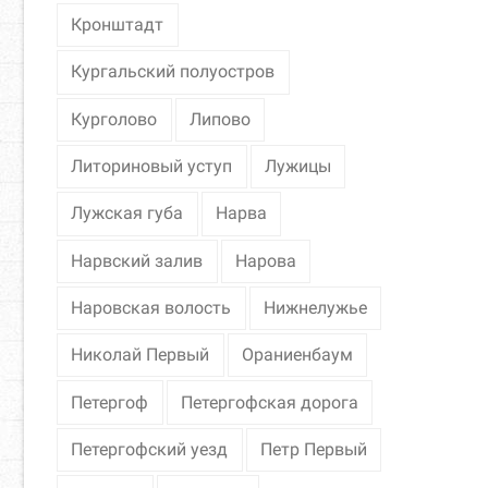
Кронштадт
Кургальский полуостров
Курголово
Липово
Литориновый уступ
Лужицы
Лужская губа
Нарва
Нарвский залив
Нарова
Наровская волость
Нижнелужье
Николай Первый
Ораниенбаум
Петергоф
Петергофская дорога
Петергофский уезд
Петр Первый