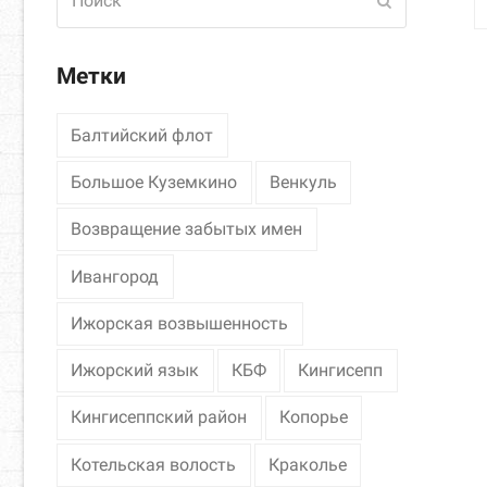
Отправить
Метки
Балтийский флот
Большое Куземкино
Венкуль
Возвращение забытых имен
Ивангород
Ижорская возвышенность
Ижорский язык
КБФ
Кингисепп
Кингисеппский район
Копорье
Котельская волость
Краколье