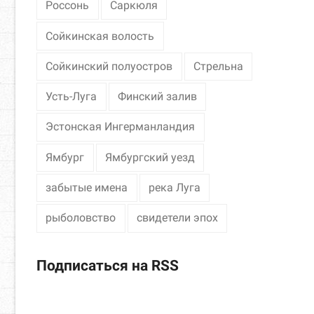
Россонь
Саркюля
Сойкинская волость
Сойкинский полуостров
Стрельна
Усть-Луга
Финский залив
Эстонская Ингерманландия
Ямбург
Ямбургский уезд
забытые имена
река Луга
рыболовство
свидетели эпох
Подписаться на RSS