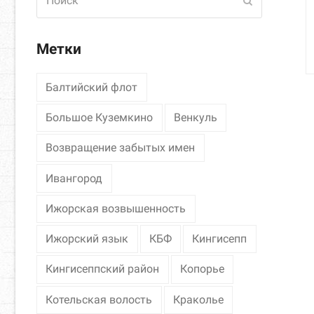
Отправить
Метки
Балтийский флот
Большое Куземкино
Венкуль
Возвращение забытых имен
Ивангород
Ижорская возвышенность
Ижорский язык
КБФ
Кингисепп
Кингисеппский район
Копорье
Котельская волость
Краколье