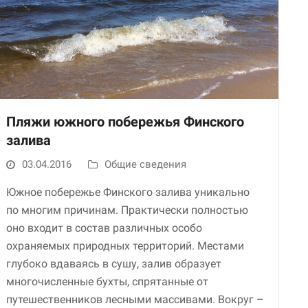
Пляжи южного побережья Финского
залива
Необходимые
Использование
03.04.2016
Общие сведения
этих файлов cookie
обязательно. Они
Южное побережье Финского залива уникально
необходимы для
по многим причинам. Практически полностью
функционирования
оно входит в состав различных особо
веб-сайта.
охраняемых природных территорий. Местами
глубоко вдаваясь в сушу, залив образует
Статистика и
многочисленные бухты, спрятанные от
аналитика
путешественников лесными массивами. Вокруг –
Для того чтобы