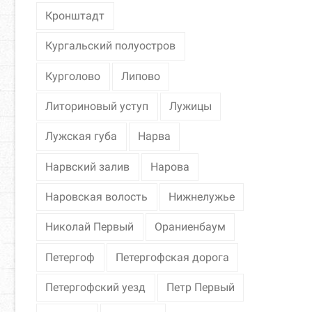
Кронштадт
Кургальский полуостров
Курголово
Липово
Литориновый уступ
Лужицы
Лужская губа
Нарва
Нарвский залив
Нарова
Наровская волость
Нижнелужье
Николай Первый
Ораниенбаум
Петергоф
Петергофская дорога
Петергофский уезд
Петр Первый