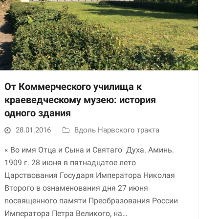
От Коммерческого училища к
краеведческому музею: история
Необходимые
одного здания
Использование
этих файлов cookie
28.01.2016
Вдоль Нарвского тракта
обязательно. Они
необходимы для
« Во имя Отца и Сына и Святаго Духа. Аминь.
функционирования
1909 г. 28 июня в пятнадцатое лето
веб-сайта.
Царствования Государя Императора Николая
Второго в ознаменования дня 27 июня
Статистика и
посвященного памяти Преобразования России
аналитика
Императора Петра Великого, на…
Для того чтобы