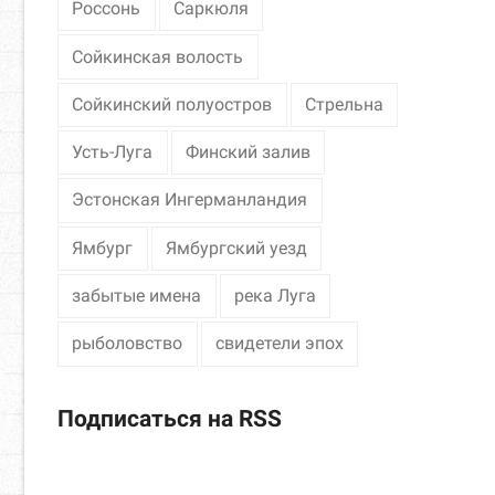
Россонь
Саркюля
Сойкинская волость
Сойкинский полуостров
Стрельна
Усть-Луга
Финский залив
Эстонская Ингерманландия
Ямбург
Ямбургский уезд
забытые имена
река Луга
рыболовство
свидетели эпох
Подписаться на RSS