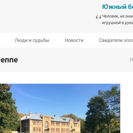
Южный бе
Человек, не зн
игрушкой в рука
Люди и судьбы
Новости
Свидетели эпо
сеппе
Г