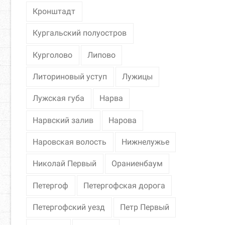
Кронштадт
Кургальский полуостров
Курголово
Липово
Литориновый уступ
Лужицы
Лужская губа
Нарва
Нарвский залив
Нарова
Наровская волость
Нижнелужье
Николай Первый
Ораниенбаум
Петергоф
Петергофская дорога
Петергофский уезд
Петр Первый