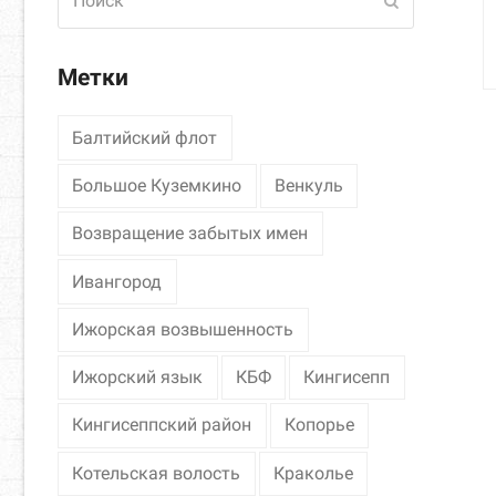
Отправить
Метки
Балтийский флот
Большое Куземкино
Венкуль
Возвращение забытых имен
Ивангород
Ижорская возвышенность
Ижорский язык
КБФ
Кингисепп
Кингисеппский район
Копорье
Котельская волость
Краколье