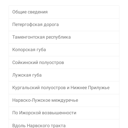
Маркетинг
Общие сведения
Делясь своими
интересами и
Петергофская дорога
информацией о вашем
поведении во время
Таменгонтская республика
посещения нашего
сайта, вы повышаете
Копорская губа
вероятность того, что
будете получать
персонализированный
Сойкинский полуостров
контент и
предложения.
Лужская губа
Кургальский полуостров и Нижнее Прилужье
Нарвско-Лужское междуречье
По Ижорской возвышенности
Вдоль Нарвского тракта