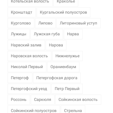
Котельская волость
Краколье
Кронштадт
Кургальский полуостров
Курголово
Липово
Литориновый уступ
Лужицы
Лужская губа
Нарва
Нарвский залив
Нарова
Наровская волость
Нижнелужье
Николай Первый
Ораниенбаум
Петергоф
Петергофская дорога
Петергофский уезд
Петр Первый
Россонь
Саркюля
Сойкинская волость
Сойкинский полуостров
Стрельна