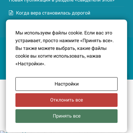
Когда вера становилась дорогой
Список домохозяев деревни Маттия
Мы используем файлы cookie. Если вас это
Котельской волости Кингисеппского уезда. 1926-
устраивает, просто нажмите «Принять все».
27 гг. Новая публикация в разделе «Свидетели
Вы также можете выбрать, какие файлы
эпох»
cookie вы хотите использовать, нажав
«Настройки».
Настройки
© 2016-2026
Южный берег Финского залива
– Кусочек
малой Родины, без которого трудно представить себе
Отклонить все
историко-культурный ландшафт Петербурга и
Ленинградской области.
Политика конфиденциальности
|
Создание сайта:
Принять все
PavelDesign