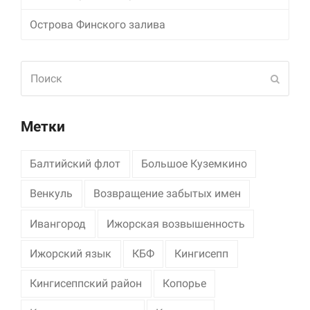
Острова Финского залива
Поиск
Отпра
Метки
Балтийский флот
Большое Куземкино
Венкуль
Возвращение забытых имен
Ивангород
Ижорская возвышенность
Ижорский язык
КБФ
Кингисепп
Кингисеппский район
Копорье