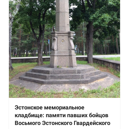
Необходимые
Использование
этих файлов cookie
обязательно. Они
необходимы для
функционирования
веб-сайта.
Эстонское мемориальное
кладбище: памяти павших бойцов
Статистика и
аналитика
Восьмого Эстонского Гвардейского
Для того чтобы