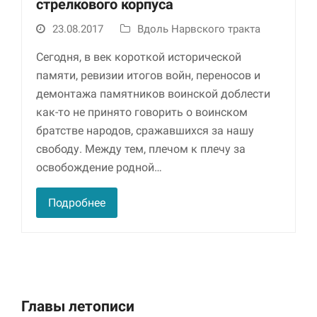
стрелкового корпуса
улучшить
функциональность
23.08.2017
Вдоль Нарвского тракта
и структуру веб-
сайта, исходя из
Сегодня, в век короткой исторической
того, как он
используется.
памяти, ревизии итогов войн, переносов и
демонтажа памятников воинской доблести
как-то не принято говорить о воинском
Пользовательский
братстве народов, сражавшихся за нашу
опыт
свободу. Между тем, плечом к плечу за
Для обеспечения
максимально
освобождение родной…
эффективной работы
нашего сайта во
Подробнее
время вашего
посещения, отказ от
использования этих
файлов cookie
приведет к
исчезновению
некоторых функций
сайта.
Главы летописи