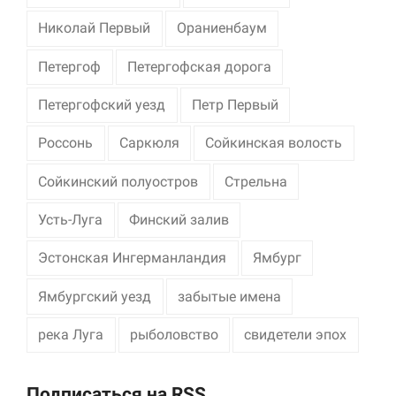
Николай Первый
Ораниенбаум
Петергоф
Петергофская дорога
Петергофский уезд
Петр Первый
Россонь
Саркюля
Сойкинская волость
Сойкинский полуостров
Стрельна
Усть-Луга
Финский залив
Эстонская Ингерманландия
Ямбург
Ямбургский уезд
забытые имена
река Луга
рыболовство
свидетели эпох
Подписаться на RSS