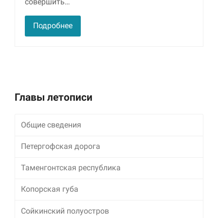
совершить…
Маркетинг
Подробнее
Делясь своими
интересами и
информацией о вашем
поведении во время
посещения нашего
сайта, вы повышаете
вероятность того, что
будете получать
Главы летописи
персонализированный
контент и
предложения.
Общие сведения
Петергофская дорога
Таменгонтская республика
Копорская губа
Сойкинский полуостров