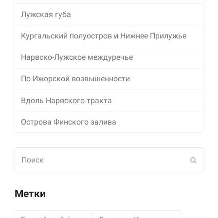
Лужская губа
Кургальский полуостров и Нижнее Прилужье
Нарвско-Лужское междуречье
По Ижорской возвышенности
Вдоль Нарвского тракта
Острова Финского залива
Поиск
Отпра
Метки