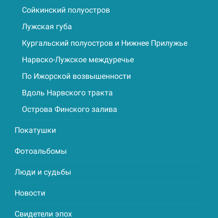
Сойкинский полуостров
Лужская губа
Кургальский полуостров и Нижнее Прилужье
Нарвско-Лужское междуречье
По Ижорской возвышенности
Вдоль Нарвского тракта
Острова Финского залива
Покатушки
Фотоальбомы
Люди и судьбы
Новости
Свидетели эпох