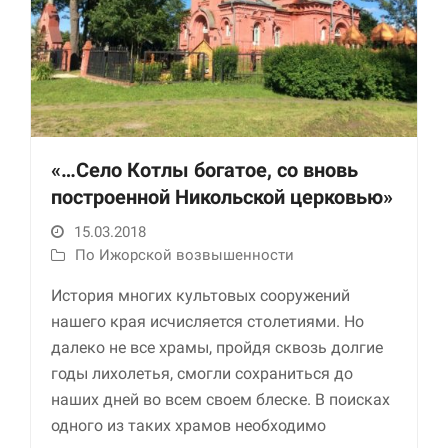
улучшить
функциональность
и структуру веб-
сайта, исходя из
того, как он
используется.
«…Село Котлы богатое, со вновь
Пользовательский
опыт
построенной Никольской церковью»
Для обеспечения
максимально
15.03.2018
эффективной работы
По Ижорской возвышенности
нашего сайта во
время вашего
История многих культовых сооружений
посещения, отказ от
нашего края исчисляется столетиями. Но
использования этих
файлов cookie
далеко не все храмы, пройдя сквозь долгие
приведет к
годы лихолетья, смогли сохраниться до
исчезновению
наших дней во всем своем блеске. В поисках
некоторых функций
сайта.
одного из таких храмов необходимо