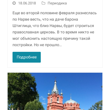
18.06.2018
Периодика
Еще во второй половине февраля разнеслась
по Нарве весть, что на даче барона
Штиглица, что близ Нарвы, будет строиться
православная церковь. В то время никто не
мог объяснить настоящую причину такой
постройки. Но не прошло…
Необходимые
Подробнее
Использование
этих файлов cookie
обязательно. Они
необходимы для
функционирования
веб-сайта.
Статистика и
аналитика
Для того чтобы