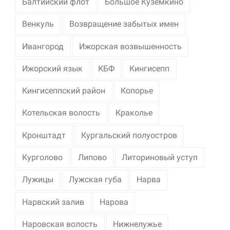
Балтийский флот
Большое Куземкино
Венкуль
Возвращение забытых имен
Ивангород
Ижорская возвышенность
Ижорский язык
КБФ
Кингисепп
Кингисеппский район
Копорье
Котельская волость
Краколье
Кронштадт
Кургальский полуостров
Курголово
Липово
Литориновый уступ
Лужицы
Лужская губа
Нарва
Нарвский залив
Нарова
Наровская волость
Нижнелужье