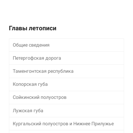
улучшить
функциональность
и структуру веб-
сайта, исходя из
того, как он
Главы летописи
используется.
Общие сведения
Пользовательский
опыт
Петергофская дорога
Для обеспечения
максимально
Таменгонтская республика
эффективной работы
нашего сайта во
Копорская губа
время вашего
посещения, отказ от
использования этих
Сойкинский полуостров
файлов cookie
приведет к
Лужская губа
исчезновению
некоторых функций
Кургальский полуостров и Нижнее Прилужье
сайта.