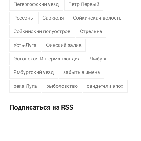
Петергофский уезд
Петр Первый
Россонь
Саркюля
Сойкинская волость
Сойкинский полуостров
Стрельна
Усть-Луга
Финский залив
Эстонская Ингерманландия
Ямбург
Ямбургский уезд
забытые имена
река Луга
рыболовство
свидетели эпох
Подписаться на RSS