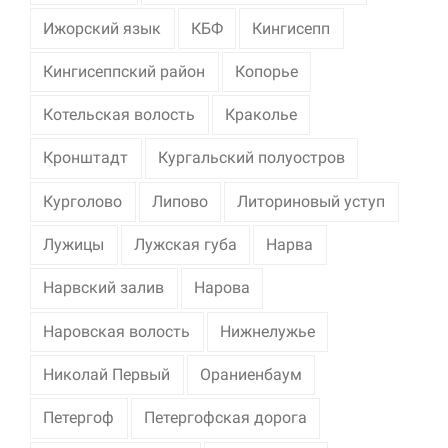
Ижорский язык
КБФ
Кингисепп
Кингисеппский район
Копорье
Котельская волость
Краколье
Кронштадт
Кургальский полуостров
Курголово
Липово
Литориновый уступ
Лужицы
Лужская губа
Нарва
Нарвский залив
Нарова
Наровская волость
Нижнелужье
Николай Первый
Ораниенбаум
Петергоф
Петергофская дорога