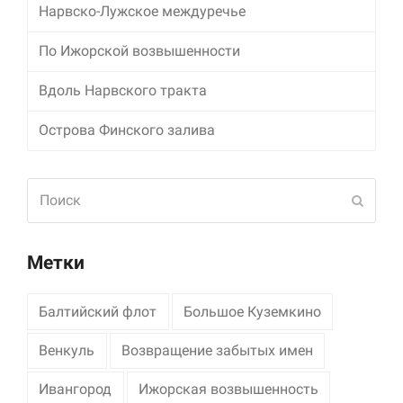
Нарвско-Лужское междуречье
Маркетинг
По Ижорской возвышенности
Делясь своими
интересами и
информацией о вашем
Вдоль Нарвского тракта
поведении во время
посещения нашего
Острова Финского залива
сайта, вы повышаете
вероятность того, что
будете получать
Поиск
персонализированный
Отпра
контент и
предложения.
Метки
Балтийский флот
Большое Куземкино
Венкуль
Возвращение забытых имен
Ивангород
Ижорская возвышенность