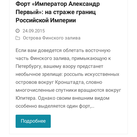
Форт «Император Александр
Первый»: на страже границ
Российской Империи
24.09.2015
Острова Финского залива
Если вам доведется облетать восточную
часть Финского залива, примыкающую к
Петербургу, вашему взору предстанет
Необходимые
Использование
необычное зрелище: россыпь искусственных
этих файлов cookie
островов вокруг Кронштадта, словно
обязательно. Они
многочисленные спутники вращаются вокруг
необходимы для
функционирования
Юпитера. Однако своим внешним видом
веб-сайта.
особенно выделяется один форт,…
Подробнее
Статистика и
аналитика
Для того чтобы