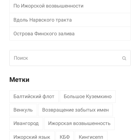
По Ижорской возвышенности
Маркетинг
Делясь своими
Вдоль Нарвского тракта
интересами и
информацией о вашем
Острова Финского залива
поведении во время
посещения нашего
сайта, вы повышаете
Поиск
вероятность того, что
Отпра
будете получать
персонализированный
контент и
предложения.
Метки
Балтийский флот
Большое Куземкино
Венкуль
Возвращение забытых имен
Ивангород
Ижорская возвышенность
Ижорский язык
КБФ
Кингисепп