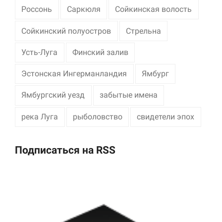
Россонь
Саркюля
Сойкинская волость
Сойкинский полуостров
Стрельна
Усть-Луга
Финский залив
Эстонская Ингерманландия
Ямбург
Ямбургский уезд
забытые имена
река Луга
рыболовство
свидетели эпох
Подписаться на RSS