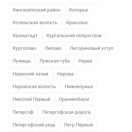
Кингисеппский район
Копорье
Котельская волость
Краколье
Кронштадт
Кургальский полуостров
Курголово
Липово
Литориновый уступ
Лужицы
Лужская губа
Нарва
Нарвский залив
Нарова
Наровская волость
Нижнелужье
Николай Первый
Ораниенбаум
Петергоф
Петергофская дорога
Петергофский уезд
Петр Первый