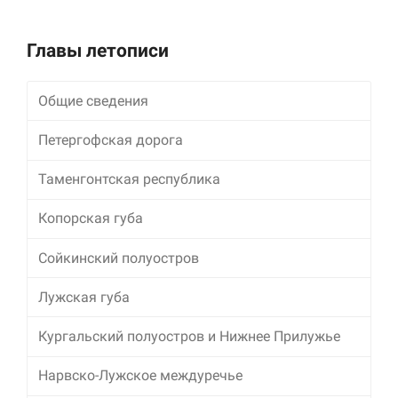
улучшить
функциональность
и структуру веб-
Главы летописи
сайта, исходя из
того, как он
используется.
Общие сведения
Петергофская дорога
Пользовательский
опыт
Таменгонтская республика
Для обеспечения
максимально
Копорская губа
эффективной работы
нашего сайта во
время вашего
Сойкинский полуостров
посещения, отказ от
использования этих
Лужская губа
файлов cookie
приведет к
Кургальский полуостров и Нижнее Прилужье
исчезновению
некоторых функций
сайта.
Нарвско-Лужское междуречье