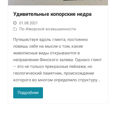
Удивительные копорские недра
01.08.2021
По Ижорской возвышенности
Путешествуя вдоль глинта, постоянно
ловишь себя на мысли о том, какие
живописные виды открываются в
Необходимые
направлении Финского залива. Однако глинт
Использование
– это не только прекрасные пейзажи, но
этих файлов cookie
обязательно. Они
геологический памятник, происхождение
необходимы для
которого во многом определило структуру…
функционирования
веб-сайта.
Подробнее
Статистика и
аналитика
Для того чтобы