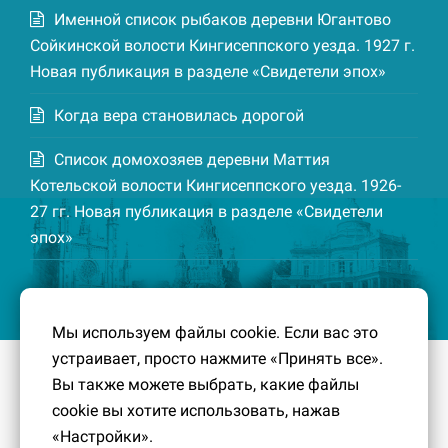
Именной список рыбаков деревни Югантово
Сойкинской волости Кингисеппского уезда. 1927 г.
Новая публикация в разделе «Свидетели эпох»
Когда вера становилась дорогой
Список домохозяев деревни Маттия
Котельской волости Кингисеппского уезда. 1926-
27 гг. Новая публикация в разделе «Свидетели
эпох»
Мы используем файлы cookie. Если вас это
устраивает, просто нажмите «Принять все».
© 2016-2026
Южный берег Финского залива
– Кусочек
Вы также можете выбрать, какие файлы
малой Родины, без которого трудно представить себе
cookie вы хотите использовать, нажав
историко-культурный ландшафт Петербурга и
«Настройки».
Ленинградской области.