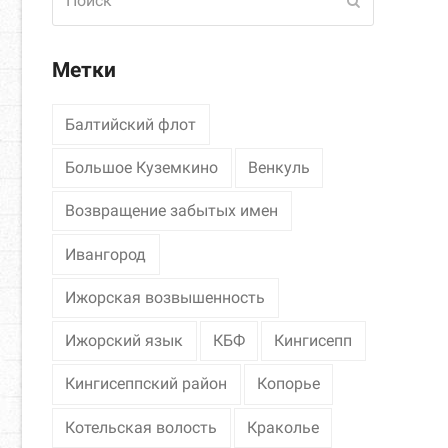
Отправить
Метки
Балтийский флот
Большое Куземкино
Венкуль
Возвращение забытых имен
Ивангород
Ижорская возвышенность
Ижорский язык
КБФ
Кингисепп
Кингисеппский район
Копорье
Котельская волость
Краколье