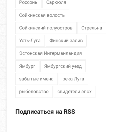
Россонь
Саркюля
Сойкинская волость
Сойкинский полуостров
Стрельна
Усть-Луга
Финский залив
Эстонская Ингерманландия
Ямбург
Ямбургский уезд
забытые имена
река Луга
рыболовство
свидетели эпох
Подписаться на RSS