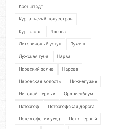
Кронштадт
Кургальский полуостров
Курголово
Липово
Литориновый уступ
Лужицы
Лужская губа
Нарва
Нарвский залив
Нарова
Наровская волость
Нижнелужье
Николай Первый
Ораниенбаум
Петергоф
Петергофская дорога
Петергофский уезд
Петр Первый