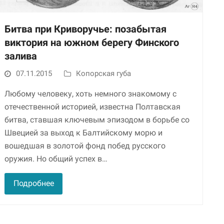
Битва при Криворучье: позабытая
виктория на южном берегу Финского
залива
07.11.2015
Копорская губа
Любому человеку, хоть немного знакомому с
отечественной историей, известна Полтавская
Необходимые
битва, ставшая ключевым эпизодом в борьбе со
Использование
этих файлов cookie
Швецией за выход к Балтийскому морю и
обязательно. Они
вошедшая в золотой фонд побед русского
необходимы для
функционирования
оружия. Но общий успех в…
веб-сайта.
Подробнее
Статистика и
аналитика
Для того чтобы