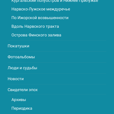
Кургальский полуостров и Нижнее Прилужье
Нарвско-Лужское междуречье
По Ижорской возвышенности
Вдоль Нарвского тракта
Острова Финского залива
Покатушки
Фотоальбомы
Люди и судьбы
Новости
Свидетели эпох
Архивы
Периодика