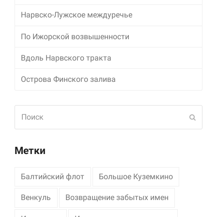
Нарвско-Лужское междуречье
Маркетинг
Делясь своими
По Ижорской возвышенности
интересами и
информацией о вашем
поведении во время
Вдоль Нарвского тракта
посещения нашего
сайта, вы повышаете
Острова Финского залива
вероятность того, что
будете получать
персонализированный
Поиск
контент и
Отпра
предложения.
Метки
Балтийский флот
Большое Куземкино
Венкуль
Возвращение забытых имен