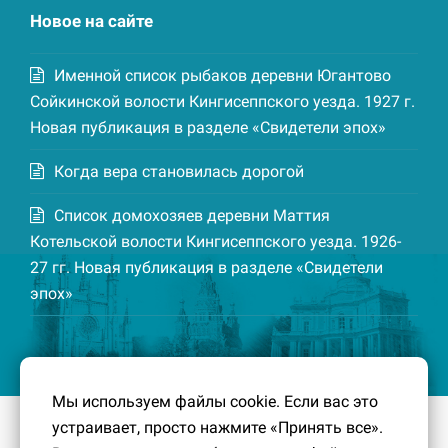
Новое на сайте
Именной список рыбаков деревни Югантово
Сойкинской волости Кингисеппского уезда. 1927 г.
Новая публикация в разделе «Свидетели эпох»
Когда вера становилась дорогой
Список домохозяев деревни Маттия
Котельской волости Кингисеппского уезда. 1926-
27 гг. Новая публикация в разделе «Свидетели
эпох»
Мы используем файлы cookie. Если вас это
устраивает, просто нажмите «Принять все».
© 2016-2026
Южный берег Финского залива
– Кусочек