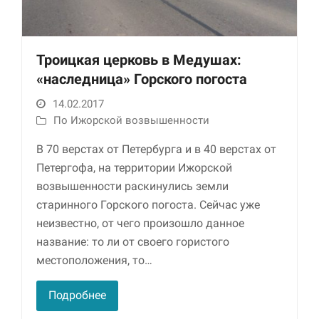
Троицкая церковь в Медушах:
«наследница» Горского погоста
14.02.2017
По Ижорской возвышенности
В 70 верстах от Петербурга и в 40 верстах от
Необходимые
Петергофа, на территории Ижорской
Использование
этих файлов cookie
возвышенности раскинулись земли
обязательно. Они
старинного Горского погоста. Сейчас уже
необходимы для
неизвестно, от чего произошло данное
функционирования
веб-сайта.
название: то ли от своего гористого
местоположения, то…
Статистика и
Подробнее
аналитика
Для того чтобы