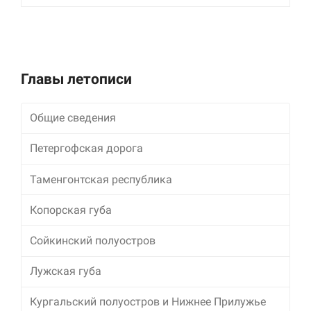
улучшить
функциональность
и структуру веб-
сайта, исходя из
того, как он
используется.
Главы летописи
Общие сведения
Пользовательский
опыт
Для обеспечения
Петергофская дорога
максимально
эффективной работы
Таменгонтская республика
нашего сайта во
время вашего
Копорская губа
посещения, отказ от
использования этих
файлов cookie
Сойкинский полуостров
приведет к
исчезновению
Лужская губа
некоторых функций
сайта.
Кургальский полуостров и Нижнее Прилужье