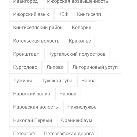
Ивангород
Ижорская возвышенность
Ижорский язык
КБФ
Кингисепп
Кингисеппский район
Копорье
Котельская волость
Краколье
Кронштадт
Кургальский полуостров
Курголово
Липово
Литориновый уступ
Лужицы
Лужская губа
Нарва
Нарвский залив
Нарова
Наровская волость
Нижнелужье
Николай Первый
Ораниенбаум
Петергоф
Петергофская дорога