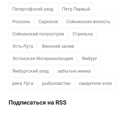
Петергофский уезд
Петр Первый
Россонь
Саркюля
Сойкинская волость
Сойкинский полуостров
Стрельна
Усть-Луга
Финский залив
Эстонская Ингерманландия
Ямбург
Ямбургский уезд
забытые имена
река Луга
рыболовство
свидетели эпох
Подписаться на RSS