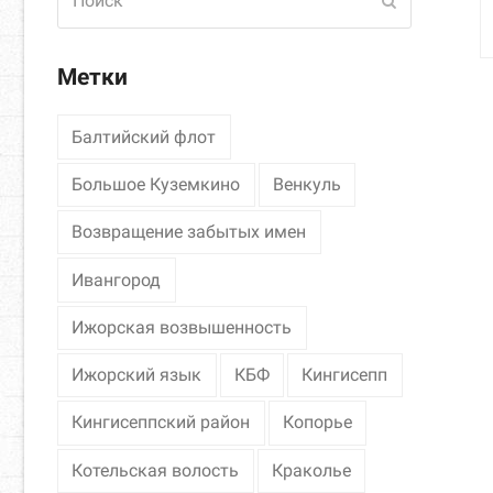
Отправить
Метки
Балтийский флот
Большое Куземкино
Венкуль
Возвращение забытых имен
Ивангород
Ижорская возвышенность
Ижорский язык
КБФ
Кингисепп
Кингисеппский район
Копорье
Котельская волость
Краколье