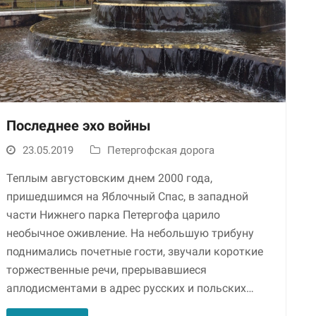
Последнее эхо войны
23.05.2019
Петергофская дорога
Необходимые
Использование
Теплым августовским днем 2000 года,
этих файлов cookie
обязательно. Они
пришедшимся на Яблочный Спас, в западной
необходимы для
части Нижнего парка Петергофа царило
функционирования
необычное оживление. На небольшую трибуну
веб-сайта.
поднимались почетные гости, звучали короткие
торжественные речи, прерывавшиеся
Статистика и
аплодисментами в адрес русских и польских…
аналитика
Для того чтобы