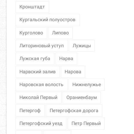
Кронштадт
Кургальский полуостров
Курголово
Липово
Литориновый уступ
Лужицы
Лужская губа
Нарва
Нарвский залив
Нарова
Наровская волость
Нижнелужье
Николай Первый
Ораниенбаум
Петергоф
Петергофская дорога
Петергофский уезд
Петр Первый