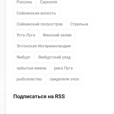
Россонь
Саркюля
Сойкинская волость
Сойкинский полуостров
Стрельна
Усть-Луга
Финский залив
Эстонская Ингерманландия
Ямбург
Ямбургский уезд
забытые имена
река Луга
рыболовство
свидетели эпох
Подписаться на RSS