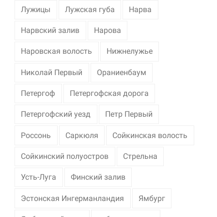
Лужицы
Лужская губа
Нарва
Нарвский залив
Нарова
Наровская волость
Нижнелужье
Николай Первый
Ораниенбаум
Петергоф
Петергофская дорога
Петергофский уезд
Петр Первый
Россонь
Саркюля
Сойкинская волость
Сойкинский полуостров
Стрельна
Усть-Луга
Финский залив
Эстонская Ингерманландия
Ямбург