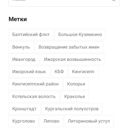
Метки
Балтийский флот
Большое Куземкино
Венкуль
Возвращение забытых имен
Ивангород
Ижорская возвышенность
Ижорский язык
КБФ
Кингисепп
Кингисеппский район
Копорье
Котельская волость
Краколье
Кронштадт
Кургальский полуостров
Курголово
Липово
Литориновый уступ