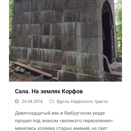
Необходимые
Использование
этих файлов cookie
обязательно. Они
необходимы для
Сала. На землях Корфов
функционирования
веб-сайта.
24.04.2016
Вдоль Нарвского тракта
Девятнадцатый век в Ямбургском уезде
Статистика и
прошел под знаком «великого переселения»:
аналитика
менялись хозяева старых имений, на свет
Для того чтобы