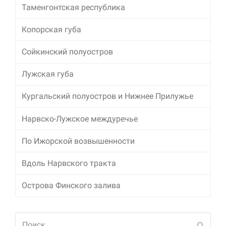
Таменгонтская республика
Маркетинг
Копорская губа
Делясь своими
интересами и
информацией о вашем
Сойкинский полуостров
поведении во время
посещения нашего
Лужская губа
сайта, вы повышаете
вероятность того, что
Кургальский полуостров и Нижнее Прилужье
будете получать
персонализированный
контент и
Нарвско-Лужское междуречье
предложения.
По Ижорской возвышенности
Вдоль Нарвского тракта
Острова Финского залива
Поиск
Отпра