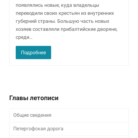
улучшить
появлялись новые, куда владельцы
функциональность
переводили своих крестьян из внутренних
и структуру веб-
сайта, исходя из
губерний страны. Большую часть новых
того, как он
хозяев составляли прибалтийские дворяне,
используется.
среди…
Подробнее
Пользовательский
опыт
Для обеспечения
максимально
эффективной работы
нашего сайта во
время вашего
посещения, отказ от
Главы летописи
использования этих
файлов cookie
приведет к
Общие сведения
исчезновению
некоторых функций
Петергофская дорога
сайта.