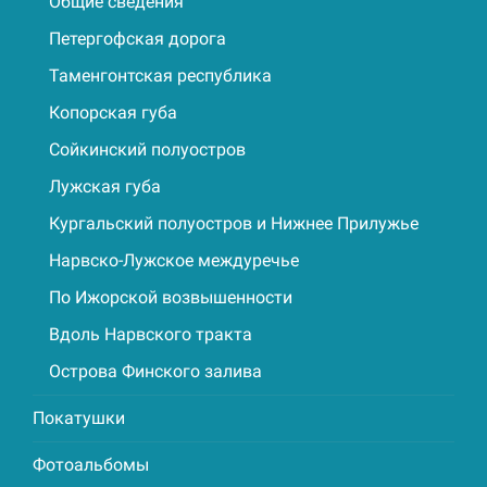
Общие сведения
Петергофская дорога
Таменгонтская республика
Копорская губа
Сойкинский полуостров
Лужская губа
Кургальский полуостров и Нижнее Прилужье
Нарвско-Лужское междуречье
По Ижорской возвышенности
Вдоль Нарвского тракта
Острова Финского залива
Покатушки
Фотоальбомы