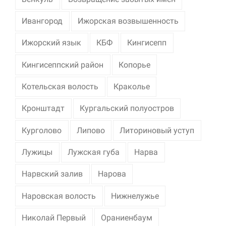
Ивангород
Ижорская возвышенность
Ижорский язык
КБФ
Кингисепп
Кингисеппский район
Копорье
Котельская волость
Краколье
Кронштадт
Кургальский полуостров
Курголово
Липово
Литориновый уступ
Лужицы
Лужская губа
Нарва
Нарвский залив
Нарова
Наровская волость
Нижнелужье
Николай Первый
Ораниенбаум