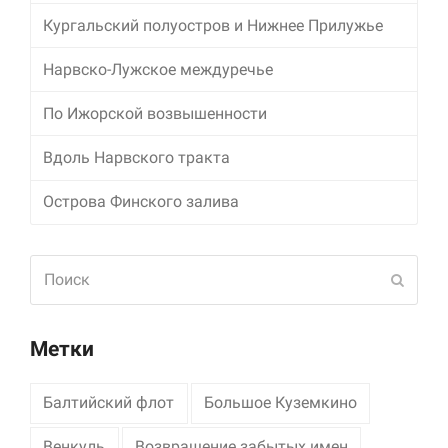
Кургальский полуостров и Нижнее Прилужье
Маркетинг
Делясь своими
Нарвско-Лужское междуречье
интересами и
информацией о вашем
По Ижорской возвышенности
поведении во время
посещения нашего
сайта, вы повышаете
Вдоль Нарвского тракта
вероятность того, что
будете получать
Острова Финского залива
персонализированный
контент и
предложения.
Поиск
Отпра
Метки
Балтийский флот
Большое Куземкино
Венкуль
Возвращение забытых имен