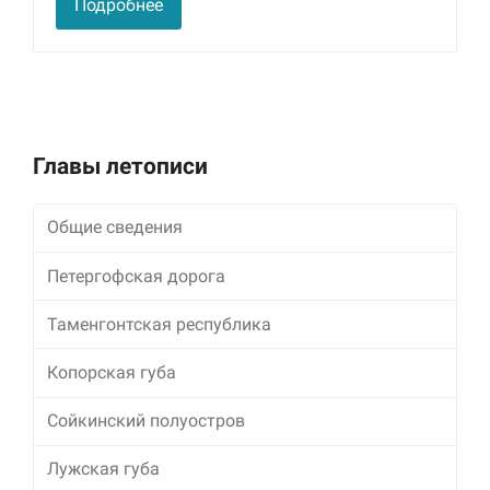
Подробнее
улучшить
функциональность
и структуру веб-
сайта, исходя из
того, как он
используется.
Главы летописи
Пользовательский
опыт
Общие сведения
Для обеспечения
максимально
эффективной работы
Петергофская дорога
нашего сайта во
время вашего
Таменгонтская республика
посещения, отказ от
использования этих
Копорская губа
файлов cookie
приведет к
исчезновению
Сойкинский полуостров
некоторых функций
сайта.
Лужская губа