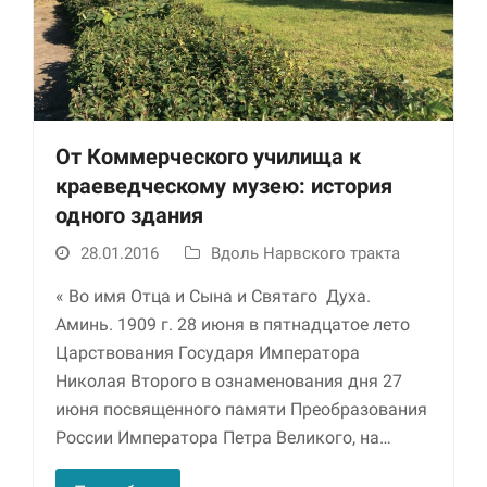
От Коммерческого училища к
краеведческому музею: история
одного здания
Необходимые
28.01.2016
Вдоль Нарвского тракта
Использование
этих файлов cookie
« Во имя Отца и Сына и Святаго Духа.
обязательно. Они
необходимы для
Аминь. 1909 г. 28 июня в пятнадцатое лето
функционирования
Царствования Государя Императора
веб-сайта.
Николая Второго в ознаменования дня 27
июня посвященного памяти Преобразования
Статистика и
России Императора Петра Великого, на…
аналитика
Для того чтобы