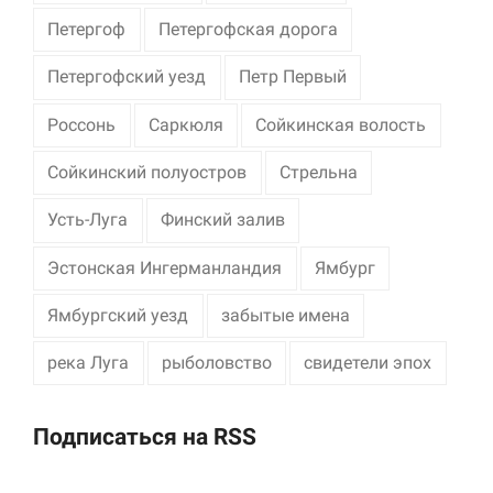
Петергоф
Петергофская дорога
Петергофский уезд
Петр Первый
Россонь
Саркюля
Сойкинская волость
Сойкинский полуостров
Стрельна
Усть-Луга
Финский залив
Эстонская Ингерманландия
Ямбург
Ямбургский уезд
забытые имена
река Луга
рыболовство
свидетели эпох
Подписаться на RSS