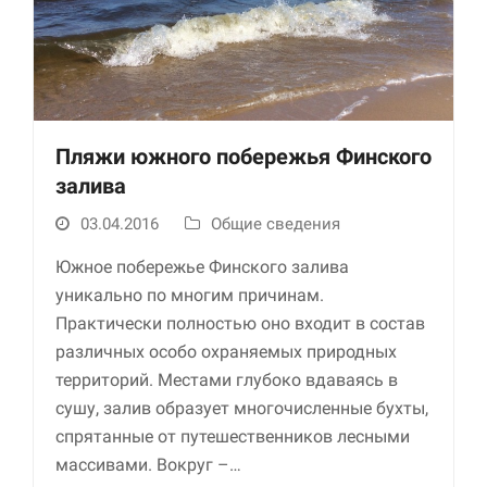
Пляжи южного побережья Финского
залива
03.04.2016
Общие сведения
Необходимые
Использование
Южное побережье Финского залива
этих файлов cookie
уникально по многим причинам.
обязательно. Они
необходимы для
Практически полностью оно входит в состав
функционирования
различных особо охраняемых природных
веб-сайта.
территорий. Местами глубоко вдаваясь в
сушу, залив образует многочисленные бухты,
Статистика и
спрятанные от путешественников лесными
аналитика
массивами. Вокруг –…
Для того чтобы