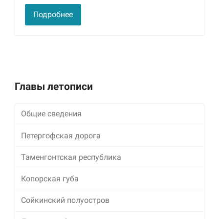
улучшить
Подробнее
функциональность
и структуру веб-
сайта, исходя из
того, как он
используется.
Пользовательский
Главы летописи
опыт
Для обеспечения
максимально
Общие сведения
эффективной работы
нашего сайта во
Петергофская дорога
время вашего
посещения, отказ от
Таменгонтская республика
использования этих
файлов cookie
приведет к
Копорская губа
исчезновению
некоторых функций
Сойкинский полуостров
сайта.