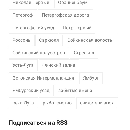
Николай Первый
Ораниенбаум
Петергоф
Петергофская дорога
Петергофский уезд
Петр Первый
Россонь
Саркюля
Сойкинская волость
Сойкинский полуостров
Стрельна
Усть-Луга
Финский залив
Эстонская Ингерманландия
Ямбург
Ямбургский уезд
забытые имена
река Луга
рыболовство
свидетели эпох
Подписаться на RSS