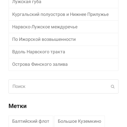
Лужская губа
Маркетинг
Кургальский полуостров и Нижнее Прилужье
Делясь своими
интересами и
Нарвско-Лужское междуречье
информацией о вашем
поведении во время
посещения нашего
По Ижорской возвышенности
сайта, вы повышаете
вероятность того, что
Вдоль Нарвского тракта
будете получать
персонализированный
Острова Финского залива
контент и
предложения.
Поиск
Отпра
Метки
Балтийский флот
Большое Куземкино