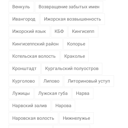
Венкуль
Возвращение забытых имен
Ивангород
Ижорская возвышенность
Ижорский язык
КБФ
Кингисепп
Кингисеппский район
Копорье
Котельская волость
Краколье
Кронштадт
Кургальский полуостров
Курголово
Липово
Литориновый уступ
Лужицы
Лужская губа
Нарва
Нарвский залив
Нарова
Наровская волость
Нижнелужье