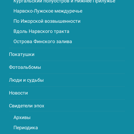
Кургальский полуостров и Нижнее Прилужье
Нарвско-Лужское междуречье
По Ижорской возвышенности
Вдоль Нарвского тракта
Острова Финского залива
Покатушки
Фотоальбомы
Люди и судьбы
Новости
Свидетели эпох
Архивы
Периодика