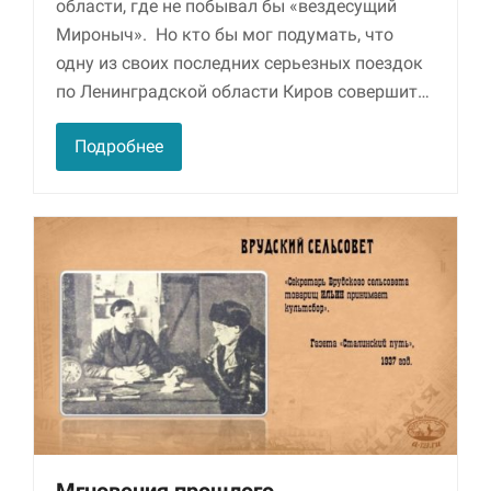
области, где не побывал бы «вездесущий
Мироныч». Но кто бы мог подумать, что
Маркетинг
одну из своих последних серьезных поездок
Делясь своими
интересами и
по Ленинградской области Киров совершит…
информацией о вашем
поведении во время
Подробнее
посещения нашего
сайта, вы повышаете
вероятность того, что
будете получать
персонализированный
контент и
предложения.