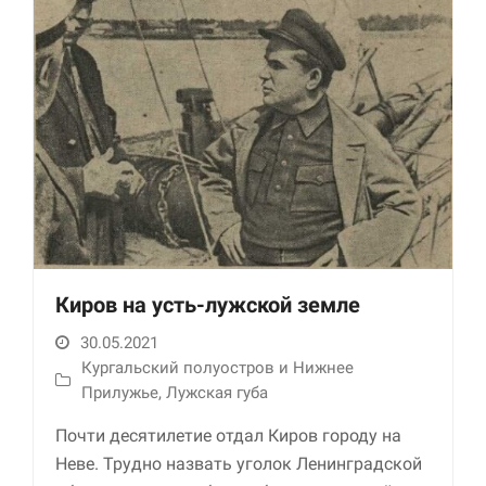
улучшить
функциональность
и структуру веб-
сайта, исходя из
того, как он
используется.
Пользовательский
опыт
Для обеспечения
максимально
эффективной работы
нашего сайта во
Киров на усть-лужской земле
время вашего
посещения, отказ от
30.05.2021
использования этих
Кургальский полуостров и Нижнее
файлов cookie
Прилужье
,
Лужская губа
приведет к
исчезновению
Почти десятилетие отдал Киров городу на
некоторых функций
сайта.
Неве. Трудно назвать уголок Ленинградской