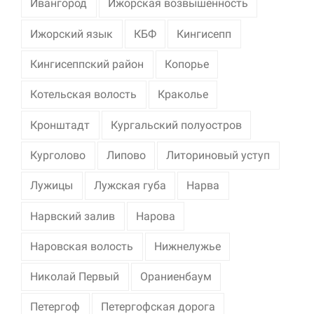
Ивангород
Ижорская возвышенность
Ижорский язык
КБФ
Кингисепп
Кингисеппский район
Копорье
Котельская волость
Краколье
Кронштадт
Кургальский полуостров
Курголово
Липово
Литориновый уступ
Лужицы
Лужская губа
Нарва
Нарвский залив
Нарова
Наровская волость
Нижнелужье
Николай Первый
Ораниенбаум
Петергоф
Петергофская дорога