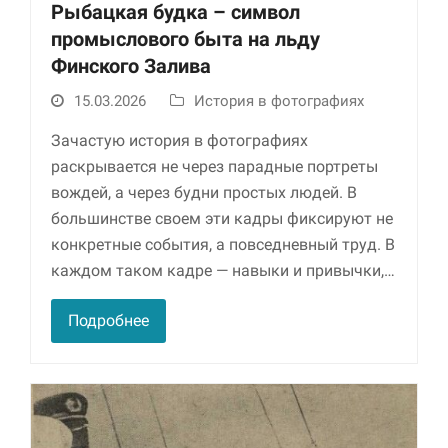
Рыбацкая будка – символ
промыслового быта на льду
Финского Залива
15.03.2026
История в фотографиях
Зачастую история в фотографиях
раскрывается не через парадные портреты
вождей, а через будни простых людей. В
Необходимые
большинстве своем эти кадры фиксируют не
Использование
конкретные события, а повседневный труд. В
этих файлов cookie
каждом таком кадре — навыки и привычки,…
обязательно. Они
необходимы для
функционирования
Подробнее
веб-сайта.
Статистика и
аналитика
Для того чтобы