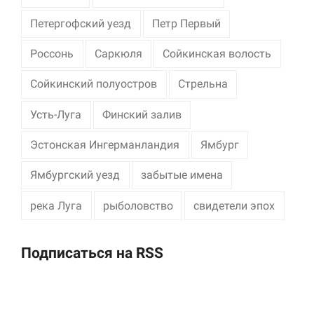
Петергофский уезд
Петр Первый
Россонь
Саркюля
Сойкинская волость
Сойкинский полуостров
Стрельна
Усть-Луга
Финский залив
Эстонская Ингерманландия
Ямбург
Ямбургский уезд
забытые имена
река Луга
рыболовство
свидетели эпох
Подписаться на RSS