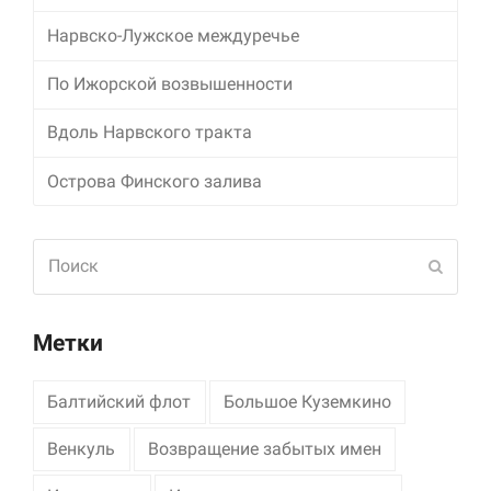
Нарвско-Лужское междуречье
По Ижорской возвышенности
Вдоль Нарвского тракта
Острова Финского залива
Поиск
Отпра
Метки
Балтийский флот
Большое Куземкино
Венкуль
Возвращение забытых имен