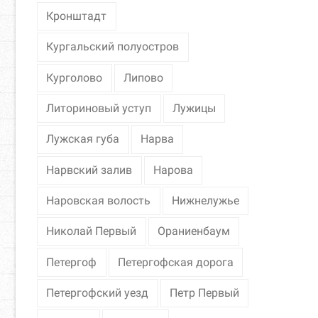
Кронштадт
Кургальский полуостров
Курголово
Липово
Литориновый уступ
Лужицы
Лужская губа
Нарва
Нарвский залив
Нарова
Наровская волость
Нижнелужье
Николай Первый
Ораниенбаум
Петергоф
Петергофская дорога
Петергофский уезд
Петр Первый