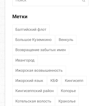
Отправить
Метки
Балтийский флот
Большое Куземкино
Венкуль
Возвращение забытых имен
Ивангород
Ижорская возвышенность
Ижорский язык
КБФ
Кингисепп
Кингисеппский район
Копорье
Котельская волость
Краколье