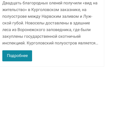
Двадцать благородных оленей получили «вид на
жи­тельство» в Курголовском заказнике, на
полуострове меж­ду Нарвским заливом и Луж­
ской губой. Новоселы достав­лены в здешние
леса из Воро­нежского заповедника, где бы­ли
закуплены государственной охотничьей
инспекцией. Курголовский полуостров яв­ляется…
Подробнее
Необходимые
Использование
этих файлов cookie
обязательно. Они
необходимы для
функционирования
веб-сайта.
Статистика и
аналитика
Для того чтобы