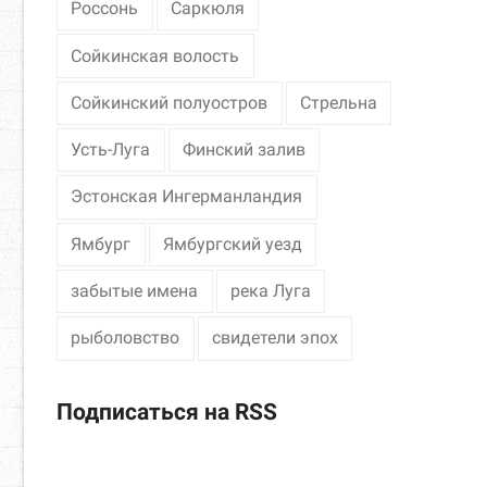
Россонь
Саркюля
Сойкинская волость
Сойкинский полуостров
Стрельна
Усть-Луга
Финский залив
Эстонская Ингерманландия
Ямбург
Ямбургский уезд
забытые имена
река Луга
рыболовство
свидетели эпох
Подписаться на RSS