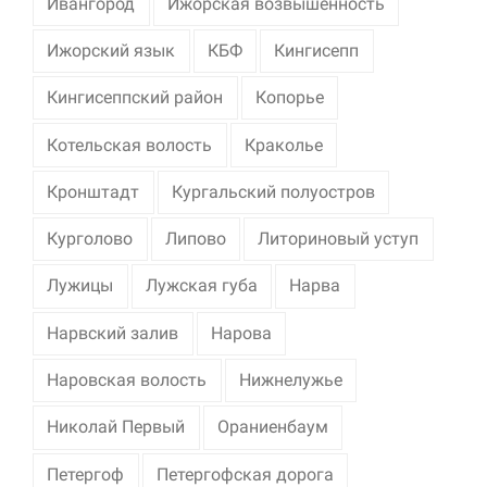
Ивангород
Ижорская возвышенность
Ижорский язык
КБФ
Кингисепп
Кингисеппский район
Копорье
Котельская волость
Краколье
Кронштадт
Кургальский полуостров
Курголово
Липово
Литориновый уступ
Лужицы
Лужская губа
Нарва
Нарвский залив
Нарова
Наровская волость
Нижнелужье
Николай Первый
Ораниенбаум
Петергоф
Петергофская дорога