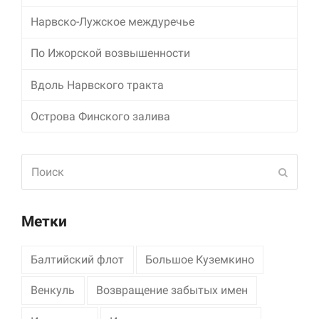
Нарвско-Лужское междуречье
Маркетинг
Делясь своими
По Ижорской возвышенности
интересами и
информацией о вашем
поведении во время
Вдоль Нарвского тракта
посещения нашего
сайта, вы повышаете
Острова Финского залива
вероятность того, что
будете получать
персонализированный
Поиск
контент и
Отпра
предложения.
Метки
Балтийский флот
Большое Куземкино
Венкуль
Возвращение забытых имен