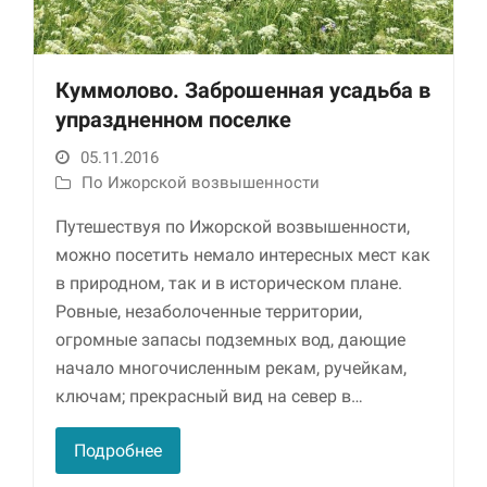
Куммолово. Заброшенная усадьба в
упраздненном поселке
05.11.2016
По Ижорской возвышенности
Путешествуя по Ижорской возвышенности,
Необходимые
можно посетить немало интересных мест как
Использование
этих файлов cookie
в природном, так и в историческом плане.
обязательно. Они
Ровные, незаболоченные территории,
необходимы для
огромные запасы подземных вод, дающие
функционирования
веб-сайта.
начало многочисленным рекам, ручейкам,
ключам; прекрасный вид на север в…
Статистика и
Подробнее
аналитика
Для того чтобы