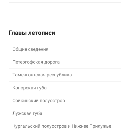
улучшить
функциональность
и структуру веб-
сайта, исходя из
того, как он
используется.
Главы летописи
Общие сведения
Пользовательский
опыт
Для обеспечения
Петергофская дорога
максимально
эффективной работы
Таменгонтская республика
нашего сайта во
время вашего
Копорская губа
посещения, отказ от
использования этих
файлов cookie
Сойкинский полуостров
приведет к
исчезновению
Лужская губа
некоторых функций
сайта.
Кургальский полуостров и Нижнее Прилужье