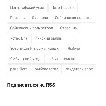
Петергофский уезд
Петр Первый
Россонь
Саркюля
Сойкинская волость
Сойкинский полуостров
Стрельна
Усть-Луга
Финский залив
Эстонская Ингерманландия
Ямбург
Ямбургский уезд
забытые имена
река Луга
рыболовство
свидетели эпох
Подписаться на RSS