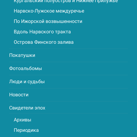
Кургальский полуостров и Нижнее Прилужье
Нарвско-Лужское междуречье
По Ижорской возвышенности
Вдоль Нарвского тракта
Острова Финского залива
Покатушки
Фотоальбомы
Люди и судьбы
Новости
Свидетели эпох
Архивы
Периодика