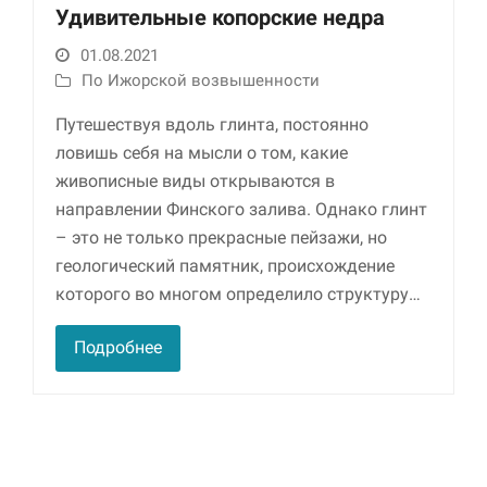
Удивительные копорские недра
01.08.2021
По Ижорской возвышенности
Путешествуя вдоль глинта, постоянно
ловишь себя на мысли о том, какие
живописные виды открываются в
направлении Финского залива. Однако глинт
– это не только прекрасные пейзажи, но
Необходимые
Использование
геологический памятник, происхождение
этих файлов cookie
которого во многом определило структуру…
обязательно. Они
необходимы для
функционирования
Подробнее
веб-сайта.
Статистика и
аналитика
Для того чтобы