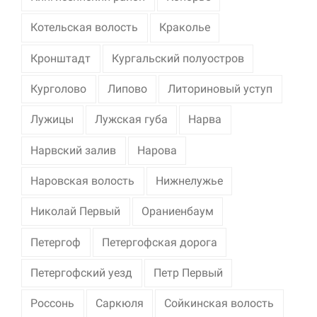
Котельская волость
Краколье
Кронштадт
Кургальский полуостров
Курголово
Липово
Литориновый уступ
Лужицы
Лужская губа
Нарва
Нарвский залив
Нарова
Наровская волость
Нижнелужье
Николай Первый
Ораниенбаум
Петергоф
Петергофская дорога
Петергофский уезд
Петр Первый
Россонь
Саркюля
Сойкинская волость