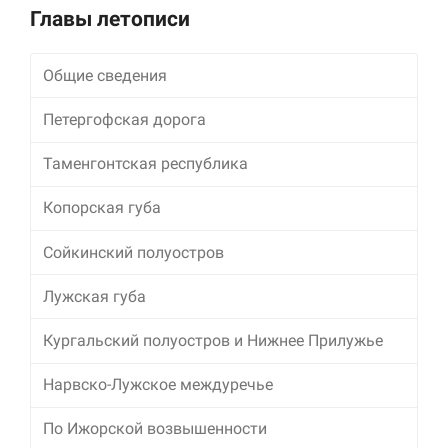
улучшить
Главы летописи
функциональность
и структуру веб-
сайта, исходя из
Общие сведения
того, как он
используется.
Петергофская дорога
Таменгонтская республика
Пользовательский
опыт
Копорская губа
Для обеспечения
максимально
эффективной работы
Сойкинский полуостров
нашего сайта во
время вашего
Лужская губа
посещения, отказ от
использования этих
Кургальский полуостров и Нижнее Прилужье
файлов cookie
приведет к
исчезновению
Нарвско-Лужское междуречье
некоторых функций
сайта.
По Ижорской возвышенности