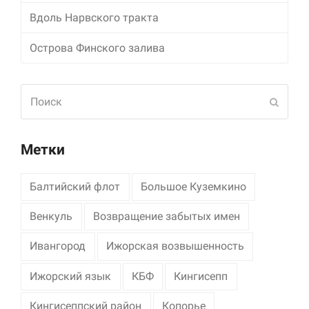
Вдоль Нарвского тракта
Маркетинг
Делясь своими
Острова Финского залива
интересами и
информацией о вашем
поведении во время
Поиск
посещения нашего
Отпра
сайта, вы повышаете
вероятность того, что
будете получать
персонализированный
Метки
контент и
предложения.
Балтийский флот
Большое Куземкино
Венкуль
Возвращение забытых имен
Ивангород
Ижорская возвышенность
Ижорский язык
КБФ
Кингисепп
Кингисеппский район
Копорье