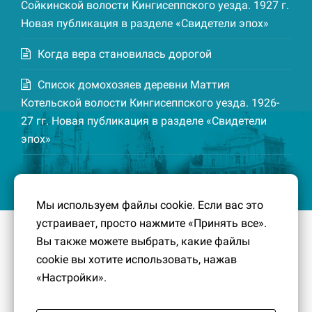
Сойкинской волости Кингисеппского уезда. 1927 г.
Новая публикация в разделе «Свидетели эпох»
Когда вера становилась дорогой
Список домохозяев деревни Маттия
Котельской волости Кингисеппского уезда. 1926-
27 гг. Новая публикация в разделе «Свидетели
эпох»
Мы используем файлы cookie. Если вас это
устраивает, просто нажмите «Принять все».
© 2016-2026
Южный берег Финского залива
– Кусочек
Вы также можете выбрать, какие файлы
малой Родины, без которого трудно представить себе
cookie вы хотите использовать, нажав
историко-культурный ландшафт Петербурга и
«Настройки».
Ленинградской области.
Политика конфиденциальности
|
Создание сайта:
PavelDesign