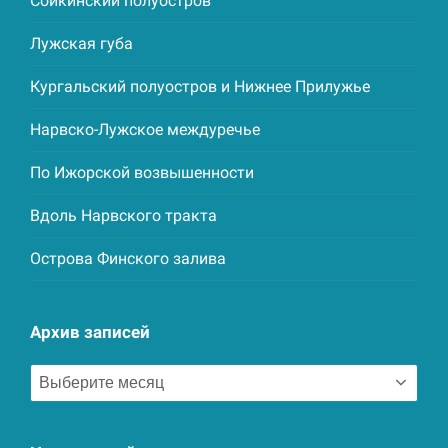
Сойкинский полуостров
Лужская губа
Кургальский полуостров и Нижнее Прилужье
Нарвско-Лужское междуречье
По Ижорской возвышенности
Вдоль Нарвского тракта
Острова Финского залива
Архив записей
Архив
записей