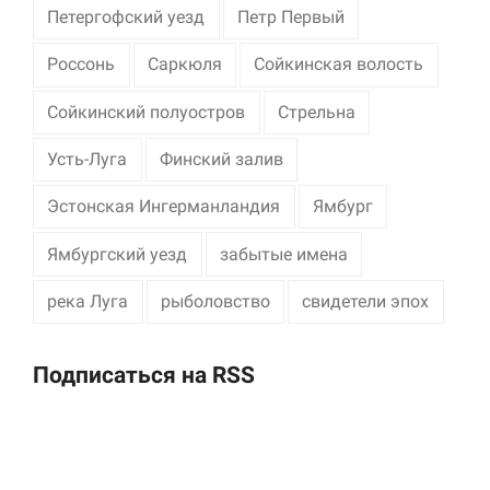
Петергофский уезд
Петр Первый
Россонь
Саркюля
Сойкинская волость
Сойкинский полуостров
Стрельна
Усть-Луга
Финский залив
Эстонская Ингерманландия
Ямбург
Ямбургский уезд
забытые имена
река Луга
рыболовство
свидетели эпох
Подписаться на RSS