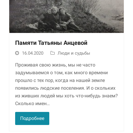
Памяти Татьяны Анцевой
16.04.2020
Люди и судьбы
Необходимые
Проживая свою жизнь, мы не часто
Использование
задумываемся о том, как много времени
этих файлов cookie
прошло с тех пор, когда на нашей земле
обязательно. Они
необходимы для
появились людские поселения. И о скольких
функционирования
из живших людей мы хоть что-нибудь знаем?
веб-сайта.
Сколько имен…
Подробнее
Статистика и
аналитика
Для того чтобы