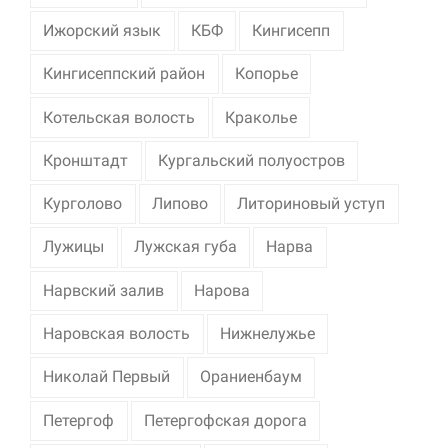
Ижорский язык
КБФ
Кингисепп
Кингисеппский район
Копорье
Котельская волость
Краколье
Кронштадт
Кургальский полуостров
Курголово
Липово
Литориновый уступ
Лужицы
Лужская губа
Нарва
Нарвский залив
Нарова
Наровская волость
Нижнелужье
Николай Первый
Ораниенбаум
Петергоф
Петергофская дорога