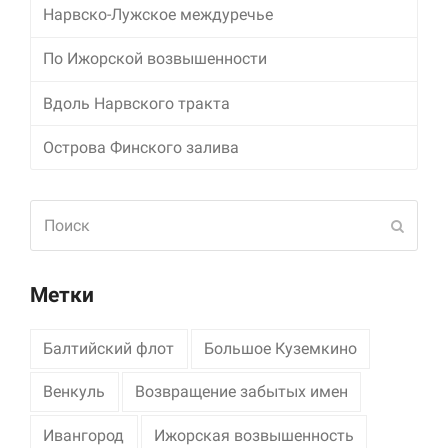
Нарвско-Лужское междуречье
Маркетинг
По Ижорской возвышенности
Делясь своими
интересами и
информацией о вашем
Вдоль Нарвского тракта
поведении во время
посещения нашего
Острова Финского залива
сайта, вы повышаете
вероятность того, что
будете получать
персонализированный
Поиск
Отпра
контент и
предложения.
Метки
Балтийский флот
Большое Куземкино
Венкуль
Возвращение забытых имен
Ивангород
Ижорская возвышенность