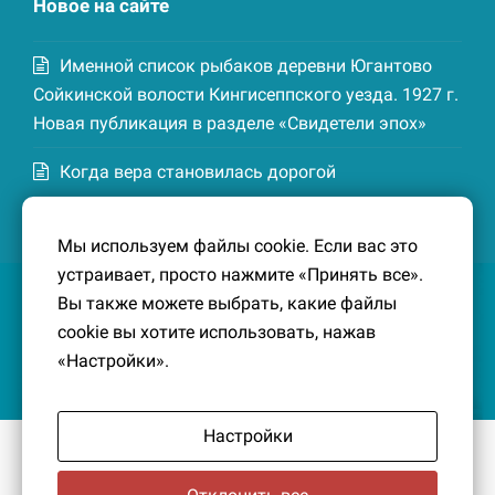
Новое на сайте
Именной список рыбаков деревни Югантово
Сойкинской волости Кингисеппского уезда. 1927 г.
Новая публикация в разделе «Свидетели эпох»
Когда вера становилась дорогой
Список домохозяев деревни Маттия
Мы используем файлы cookie. Если вас это
Котельской волости Кингисеппского уезда. 1926-
устраивает, просто нажмите «Принять все».
27 гг. Новая публикация в разделе «Свидетели
Вы также можете выбрать, какие файлы
эпох»
cookie вы хотите использовать, нажав
«Настройки».
Настройки
© 2016-2026
Южный берег Финского залива
– Кусочек
малой Родины, без которого трудно представить себе