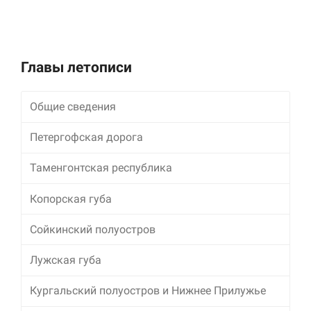
улучшить
функциональность
и структуру веб-
сайта, исходя из
того, как он
Главы летописи
используется.
Общие сведения
Пользовательский
опыт
Петергофская дорога
Для обеспечения
максимально
Таменгонтская республика
эффективной работы
нашего сайта во
Копорская губа
время вашего
посещения, отказ от
использования этих
Сойкинский полуостров
файлов cookie
приведет к
Лужская губа
исчезновению
некоторых функций
Кургальский полуостров и Нижнее Прилужье
сайта.