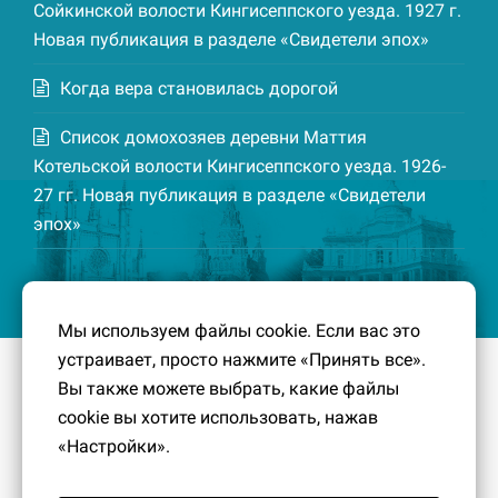
Сойкинской волости Кингисеппского уезда. 1927 г.
Новая публикация в разделе «Свидетели эпох»
Когда вера становилась дорогой
Список домохозяев деревни Маттия
Котельской волости Кингисеппского уезда. 1926-
27 гг. Новая публикация в разделе «Свидетели
эпох»
Мы используем файлы cookie. Если вас это
устраивает, просто нажмите «Принять все».
© 2016-2026
Южный берег Финского залива
– Кусочек
Вы также можете выбрать, какие файлы
малой Родины, без которого трудно представить себе
cookie вы хотите использовать, нажав
историко-культурный ландшафт Петербурга и
«Настройки».
Ленинградской области.
Политика конфиденциальности
|
Создание сайта:
PavelDesign