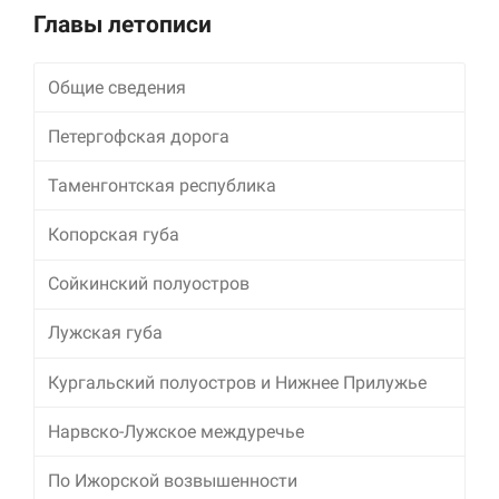
улучшить
Главы летописи
функциональность
и структуру веб-
сайта, исходя из
Общие сведения
того, как он
используется.
Петергофская дорога
Таменгонтская республика
Пользовательский
опыт
Копорская губа
Для обеспечения
максимально
эффективной работы
Сойкинский полуостров
нашего сайта во
время вашего
Лужская губа
посещения, отказ от
использования этих
Кургальский полуостров и Нижнее Прилужье
файлов cookie
приведет к
исчезновению
Нарвско-Лужское междуречье
некоторых функций
сайта.
По Ижорской возвышенности