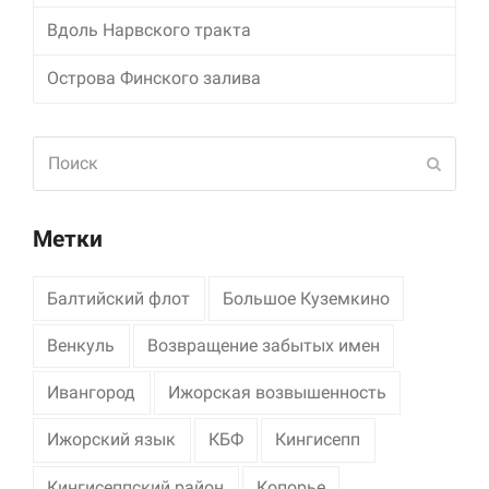
Вдоль Нарвского тракта
Маркетинг
Делясь своими
Острова Финского залива
интересами и
информацией о вашем
поведении во время
посещения нашего
Поиск
Отпра
сайта, вы повышаете
вероятность того, что
будете получать
персонализированный
Метки
контент и
предложения.
Балтийский флот
Большое Куземкино
Венкуль
Возвращение забытых имен
Ивангород
Ижорская возвышенность
Ижорский язык
КБФ
Кингисепп
Кингисеппский район
Копорье