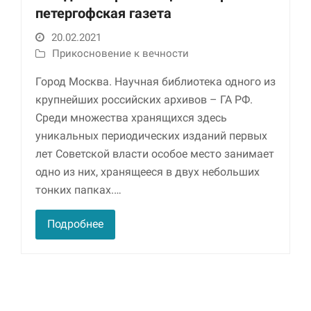
петергофская газета
20.02.2021
Прикосновение к вечности
Город Москва. Научная библиотека одного из
крупнейших российских архивов – ГА РФ.
Среди множества хранящихся здесь
уникальных периодических изданий первых
Необходимые
лет Советской власти особое место занимает
Использование
одно из них, хранящееся в двух небольших
этих файлов cookie
тонких папках.…
обязательно. Они
необходимы для
функционирования
Подробнее
веб-сайта.
Статистика и
аналитика
Для того чтобы