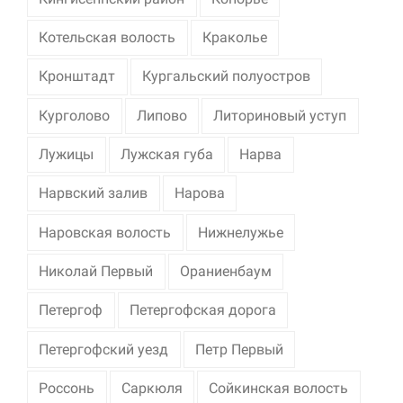
Котельская волость
Краколье
Кронштадт
Кургальский полуостров
Курголово
Липово
Литориновый уступ
Лужицы
Лужская губа
Нарва
Нарвский залив
Нарова
Наровская волость
Нижнелужье
Николай Первый
Ораниенбаум
Петергоф
Петергофская дорога
Петергофский уезд
Петр Первый
Россонь
Саркюля
Сойкинская волость