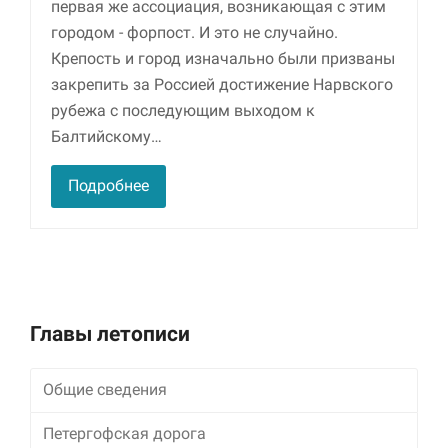
первая же ассоциация, возникающая с этим
городом - форпост. И это не случайно.
Маркетинг
Крепость и город изначально были призваны
Делясь своими
интересами и
закрепить за Россией достижение Нарвского
информацией о вашем
рубежа с последующим выходом к
поведении во время
Балтийскому…
посещения нашего
сайта, вы повышаете
вероятность того, что
Подробнее
будете получать
персонализированный
контент и
предложения.
Главы летописи
Общие сведения
Петергофская дорога