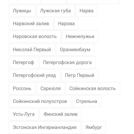
Лужицы
Лужская губа
Нарва
Нарвский залив
Нарова
Наровская волость
Нижнелужье
Николай Первый
Ораниенбаум
Петергоф
Петергофская дорога
Петергофский уезд
Петр Первый
Россонь
Саркюля
Сойкинская волость
Сойкинский полуостров
Стрельна
Усть-Луга
Финский залив
Эстонская Ингерманландия
Ямбург