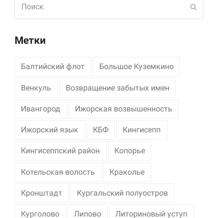
Поиск
Отпра
Метки
Балтийский флот
Большое Куземкино
Венкуль
Возвращение забытых имен
Ивангород
Ижорская возвышенность
Ижорский язык
КБФ
Кингисепп
Кингисеппский район
Копорье
Котельская волость
Краколье
Кронштадт
Кургальский полуостров
Курголово
Липово
Литориновый уступ