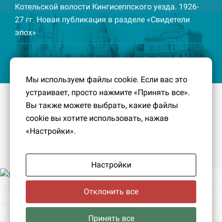
Котельской волости Кингисеппского уезда. 1926-
27 гг. Новая публикация в разделе «Свидетели
эпох»
Мы используем файлы cookie. Если вас это
устраивает, просто нажмите «Принять все».
© 2016-2026
Южный берег Финского залива
– Кусочек
Вы также можете выбрать, какие файлы
малой Родины, без которого трудно представить себе
cookie вы хотите использовать, нажав
историко-культурный ландшафт Петербурга и
«Настройки».
Ленинградской области.
Политика конфиденциальности
|
Создание сайта:
PavelDesign
Настройки
Отклонить все
Принять все