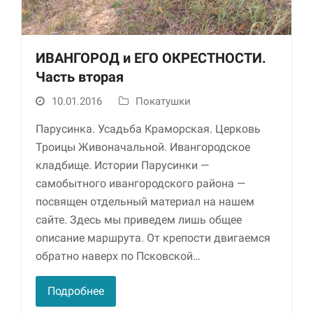
ИВАНГОРОД и ЕГО ОКРЕСТНОСТИ.
Часть вторая
10.01.2016
Покатушки
Парусинка. Усадьба Краморская. Церковь
Троицы Живоначальной. Ивангородское
Необходимые
кладбище. Истории Парусинки —
Использование
этих файлов cookie
самобытного ивангородского района —
обязательно. Они
посвящен отдельный материал на нашем
необходимы для
сайте. Здесь мы приведем лишь общее
функционирования
веб-сайта.
описание маршрута. От крепости двигаемся
обратно наверх по Псковской…
Статистика и
Подробнее
аналитика
Для того чтобы