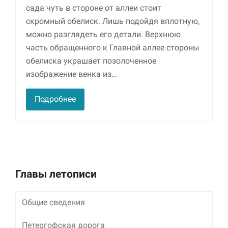
улучшить
сада чуть в стороне от аллеи стоит
функциональность
скромный обелиск. Лишь подойдя вплотную,
и структуру веб-
можно разглядеть его детали. Верхнюю
сайта, исходя из
того, как он
часть обращенного к Главной аллее стороны
используется.
обелиска украшает позолоченное
изображение венка из…
Пользовательский
опыт
Подробнее
Для обеспечения
максимально
эффективной работы
нашего сайта во
время вашего
посещения, отказ от
использования этих
Главы летописи
файлов cookie
приведет к
исчезновению
Общие сведения
некоторых функций
сайта.
Петергофская дорога