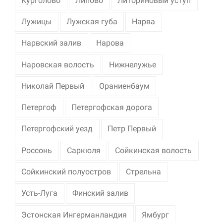
Курголово
Липово
Литориновый уступ
Лужицы
Лужская губа
Нарва
Нарвский залив
Нарова
Наровская волость
Нижнелужье
Николай Первый
Ораниенбаум
Петергоф
Петергофская дорога
Петергофский уезд
Петр Первый
Россонь
Саркюля
Сойкинская волость
Сойкинский полуостров
Стрельна
Усть-Луга
Финский залив
Эстонская Ингерманландия
Ямбург