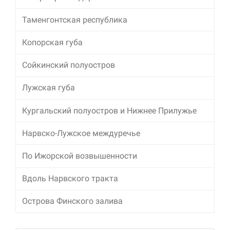
Таменгонтская республика
Маркетинг
Делясь своими
интересами и
Копорская губа
информацией о вашем
поведении во время
Сойкинский полуостров
посещения нашего
сайта, вы повышаете
Лужская губа
вероятность того, что
будете получать
персонализированный
Кургальский полуостров и Нижнее Прилужье
контент и
предложения.
Нарвско-Лужское междуречье
По Ижорской возвышенности
Вдоль Нарвского тракта
Острова Финского залива