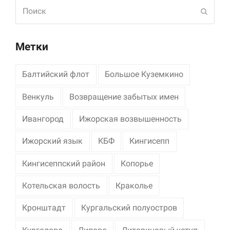
Поиск
Отпра
Метки
Балтийский флот
Большое Куземкино
Венкуль
Возвращение забытых имен
Ивангород
Ижорская возвышенность
Ижорский язык
КБФ
Кингисепп
Кингисеппский район
Копорье
Котельская волость
Краколье
Кронштадт
Кургальский полуостров