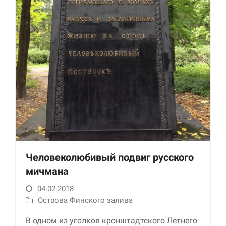
Необходимые
Использование
этих файлов cookie
обязательно. Они
необходимы для
Человеколюбивый подвиг русского
функционирования
веб-сайта.
мичмана
04.02.2018
Острова Финского залива
Статистика и
аналитика
В одном из уголков кронштадтского Летнего
Для того чтобы