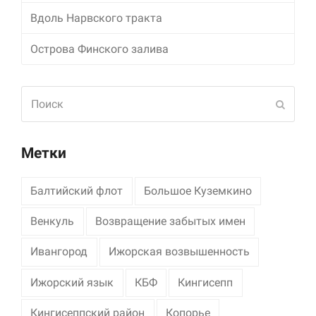
Вдоль Нарвского тракта
Маркетинг
Делясь своими
Острова Финского залива
интересами и
информацией о вашем
поведении во время
Поиск
посещения нашего
Отпра
сайта, вы повышаете
вероятность того, что
будете получать
персонализированный
Метки
контент и
предложения.
Балтийский флот
Большое Куземкино
Венкуль
Возвращение забытых имен
Ивангород
Ижорская возвышенность
Ижорский язык
КБФ
Кингисепп
Кингисеппский район
Копорье