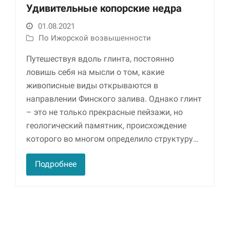
Удивительные копорские недра
01.08.2021
По Ижорской возвышенности
Путешествуя вдоль глинта, постоянно
ловишь себя на мысли о том, какие
живописные виды открываются в
направлении Финского залива. Однако глинт
– это не только прекрасные пейзажи, но
Необходимые
Использование
геологический памятник, происхождение
этих файлов cookie
которого во многом определило структуру…
обязательно. Они
необходимы для
функционирования
Подробнее
веб-сайта.
Статистика и
аналитика
Для того чтобы