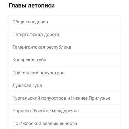
улучшить
Главы летописи
функциональность
и структуру веб-
сайта, исходя из
Общие сведения
того, как он
используется.
Петергофская дорога
Таменгонтская республика
Пользовательский
опыт
Копорская губа
Для обеспечения
максимально
эффективной работы
Сойкинский полуостров
нашего сайта во
время вашего
Лужская губа
посещения, отказ от
использования этих
Кургальский полуостров и Нижнее Прилужье
файлов cookie
приведет к
исчезновению
Нарвско-Лужское междуречье
некоторых функций
сайта.
По Ижорской возвышенности