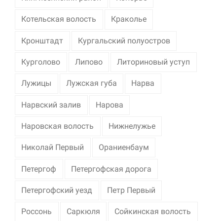
Котельская волость
Краколье
Кронштадт
Кургальский полуостров
Курголово
Липово
Литориновый уступ
Лужицы
Лужская губа
Нарва
Нарвский залив
Нарова
Наровская волость
Нижнелужье
Николай Первый
Ораниенбаум
Петергоф
Петергофская дорога
Петергофский уезд
Петр Первый
Россонь
Саркюля
Сойкинская волость