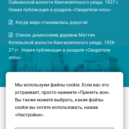
Сойкинской волости Кингисеппского уезда. 1927 г.
Новая публикация в разделе «Свидетели эпох»
Когда вера становилась дорогой
Список домохозяев деревни Маттия
Котельской волости Кингисеппского уезда. 1926-
27 гг. Новая публикация в разделе «Свидетели
эпох»
Мы используем файлы cookie. Если вас это
устраивает, просто нажмите «Принять все».
© 2016-2026
Южный берег Финского залива
– Кусочек
Вы также можете выбрать, какие файлы
малой Родины, без которого трудно представить себе
cookie вы хотите использовать, нажав
историко-культурный ландшафт Петербурга и
«Настройки».
Ленинградской области.
Политика конфиденциальности
|
Создание сайта:
PavelDesign