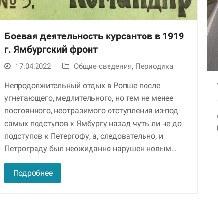
Боевая деятельность курсантов в 1919
г. Ямбургский фронт
17.04.2022
Общие сведения
,
Периодика
Непродолжительный отдых в Ропше после
угнета­ющего, медлительного, но тем не менее
Необходимые
постоянного, неотразимого отступления из-под
Использование
самых подступов к Ямбургу назад чуть ли не до
этих файлов cookie
обязательно. Они
подступов к Петергофу, а, следовательно, и
необходимы для
Петрограду был неожиданно нару­шен новым…
функционирования
веб-сайта.
Подробнее
Статистика и
аналитика
Для того чтобы