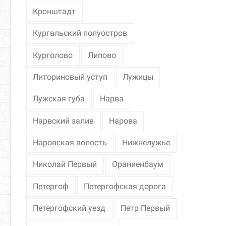
Кронштадт
Кургальский полуостров
Курголово
Липово
Литориновый уступ
Лужицы
Лужская губа
Нарва
Нарвский залив
Нарова
Наровская волость
Нижнелужье
Николай Первый
Ораниенбаум
Петергоф
Петергофская дорога
Петергофский уезд
Петр Первый