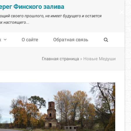
рег Финского залива
×
ающий своего прошлого, не имеет будущего и остается
х настоящего...
х
О сайте
Обратная связь
Главная страница
»
Новые Медуши