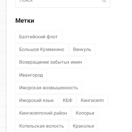
Отправить
Метки
Балтийский флот
Большое Куземкино
Венкуль
Возвращение забытых имен
Ивангород
Ижорская возвышенность
Ижорский язык
КБФ
Кингисепп
Кингисеппский район
Копорье
Котельская волость
Краколье