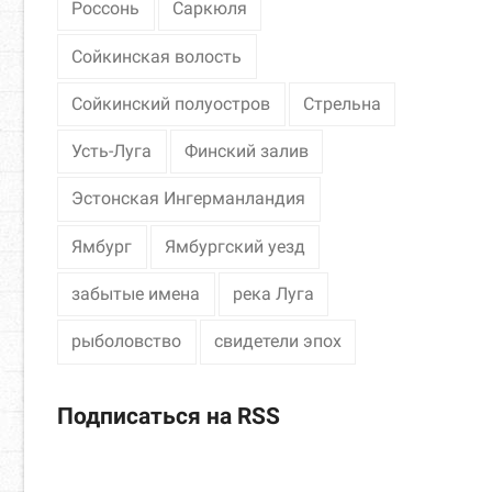
Россонь
Саркюля
Сойкинская волость
Сойкинский полуостров
Стрельна
Усть-Луга
Финский залив
Эстонская Ингерманландия
Ямбург
Ямбургский уезд
забытые имена
река Луга
рыболовство
свидетели эпох
Подписаться на RSS