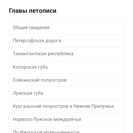
улучшить
функциональность
Главы летописи
и структуру веб-
сайта, исходя из
того, как он
Общие сведения
используется.
Петергофская дорога
Пользовательский
Таменгонтская республика
опыт
Для обеспечения
Копорская губа
максимально
эффективной работы
Сойкинский полуостров
нашего сайта во
время вашего
посещения, отказ от
Лужская губа
использования этих
файлов cookie
Кургальский полуостров и Нижнее Прилужье
приведет к
исчезновению
Нарвско-Лужское междуречье
некоторых функций
сайта.
По Ижорской возвышенности