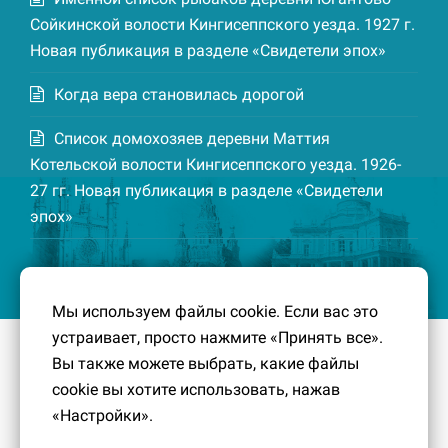
Сойкинской волости Кингисеппского уезда. 1927 г.
Новая публикация в разделе «Свидетели эпох»
Когда вера становилась дорогой
Список домохозяев деревни Маттия
Котельской волости Кингисеппского уезда. 1926-
27 гг. Новая публикация в разделе «Свидетели
эпох»
Мы используем файлы cookie. Если вас это
устраивает, просто нажмите «Принять все».
© 2016-2026
Южный берег Финского залива
– Кусочек
Вы также можете выбрать, какие файлы
малой Родины, без которого трудно представить себе
cookie вы хотите использовать, нажав
историко-культурный ландшафт Петербурга и
«Настройки».
Ленинградской области.
Политика конфиденциальности
|
Создание сайта: