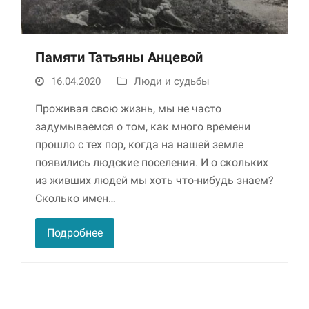
Памяти Татьяны Анцевой
16.04.2020
Люди и судьбы
Проживая свою жизнь, мы не часто
задумываемся о том, как много времени
прошло с тех пор, когда на нашей земле
Необходимые
появились людские поселения. И о скольких
Использование
этих файлов cookie
из живших людей мы хоть что-нибудь знаем?
обязательно. Они
Сколько имен…
необходимы для
функционирования
веб-сайта.
Подробнее
Статистика и
аналитика
Для того чтобы