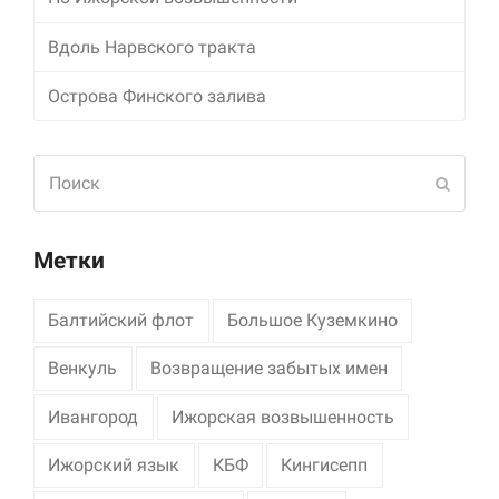
Маркетинг
Вдоль Нарвского тракта
Делясь своими
интересами и
Острова Финского залива
информацией о вашем
поведении во время
посещения нашего
Поиск
сайта, вы повышаете
Отпра
вероятность того, что
будете получать
персонализированный
Метки
контент и
предложения.
Балтийский флот
Большое Куземкино
Венкуль
Возвращение забытых имен
Ивангород
Ижорская возвышенность
Ижорский язык
КБФ
Кингисепп