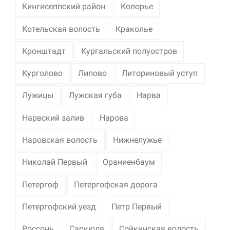
Кингисеппский район
Копорье
Котельская волость
Краколье
Кронштадт
Кургальский полуостров
Курголово
Липово
Литориновый уступ
Лужицы
Лужская губа
Нарва
Нарвский залив
Нарова
Наровская волость
Нижнелужье
Николай Первый
Ораниенбаум
Петергоф
Петергофская дорога
Петергофский уезд
Петр Первый
Россонь
Саркюля
Сойкинская волость