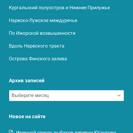
Кургальский полуостров и Нижнее Прилужье
Нарвско-Лужское междуречье
По Ижорской возвышенности
Вдоль Нарвского тракта
Острова Финского залива
Архив записей
Архив
записей
Новое на сайте
Именной список рыбаков деревни Югантово