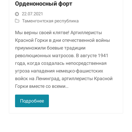
Орденоносный форт
22.07.2021
Таменгонтская республика
Мы верны своей клятве! Артиллеристы
Красной Горки в дни отечественной войны
приумножили боевые традиции
революционных матросов. В августе 1941
года, когда создалась непосредственная
Необходимые
Использование
угроза нападения немецко-фашистских
этих файлов cookie
войск на Ленинград, артиллеристы Красной
обязательно. Они
Горки вместе со всеми…
необходимы для
функционирования
веб-сайта.
Подробнее
Статистика и
аналитика
Для того чтобы