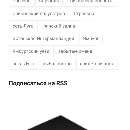
Россонь
Саркюля
Сойкинская волость
Сойкинский полуостров
Стрельна
Усть-Луга
Финский залив
Эстонская Ингерманландия
Ямбург
Ямбургский уезд
забытые имена
река Луга
рыболовство
свидетели эпох
Подписаться на RSS