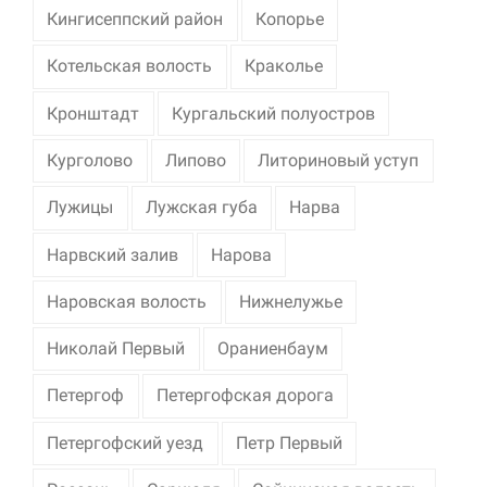
Кингисеппский район
Копорье
Котельская волость
Краколье
Кронштадт
Кургальский полуостров
Курголово
Липово
Литориновый уступ
Лужицы
Лужская губа
Нарва
Нарвский залив
Нарова
Наровская волость
Нижнелужье
Николай Первый
Ораниенбаум
Петергоф
Петергофская дорога
Петергофский уезд
Петр Первый