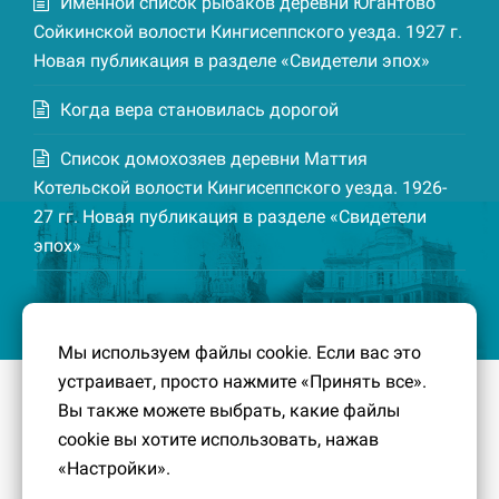
Именной список рыбаков деревни Югантово
Сойкинской волости Кингисеппского уезда. 1927 г.
Новая публикация в разделе «Свидетели эпох»
Когда вера становилась дорогой
Список домохозяев деревни Маттия
Котельской волости Кингисеппского уезда. 1926-
27 гг. Новая публикация в разделе «Свидетели
эпох»
Мы используем файлы cookie. Если вас это
устраивает, просто нажмите «Принять все».
© 2016-2026
Южный берег Финского залива
– Кусочек
Вы также можете выбрать, какие файлы
малой Родины, без которого трудно представить себе
cookie вы хотите использовать, нажав
историко-культурный ландшафт Петербурга и
«Настройки».
Ленинградской области.
Политика конфиденциальности
|
Создание сайта: