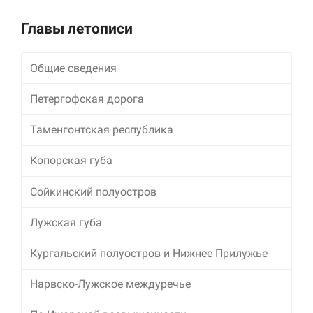
улучшить
функциональность
Главы летописи
и структуру веб-
сайта, исходя из
того, как он
Общие сведения
используется.
Петергофская дорога
Пользовательский
Таменгонтская республика
опыт
Для обеспечения
Копорская губа
максимально
эффективной работы
нашего сайта во
Сойкинский полуостров
время вашего
посещения, отказ от
Лужская губа
использования этих
файлов cookie
Кургальский полуостров и Нижнее Прилужье
приведет к
исчезновению
некоторых функций
Нарвско-Лужское междуречье
сайта.