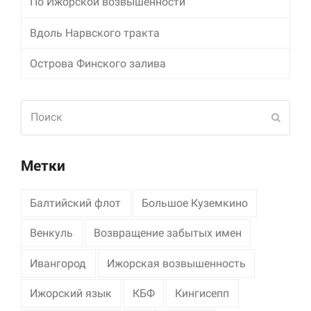
По Ижорской возвышенности
Маркетинг
Вдоль Нарвского тракта
Делясь своими
интересами и
Острова Финского залива
информацией о вашем
поведении во время
посещения нашего
сайта, вы повышаете
Поиск
Отпра
вероятность того, что
будете получать
персонализированный
контент и
Метки
предложения.
Балтийский флот
Большое Куземкино
Венкуль
Возвращение забытых имен
Ивангород
Ижорская возвышенность
Ижорский язык
КБФ
Кингисепп