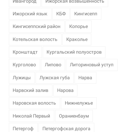
Ивангород
Ижорская возвышенность
Ижорский язык
КБФ
Кингисепп
Кингисеппский район
Копорье
Котельская волость
Краколье
Кронштадт
Кургальский полуостров
Курголово
Липово
Литориновый уступ
Лужицы
Лужская губа
Нарва
Нарвский залив
Нарова
Наровская волость
Нижнелужье
Николай Первый
Ораниенбаум
Петергоф
Петергофская дорога