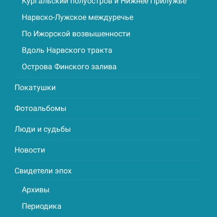
Кургальский полуостров и Нижнее Прилужье
Нарвско-Лужское междуречье
По Ижорской возвышенности
Вдоль Нарвского тракта
Острова Финского залива
Покатушки
Фотоальбомы
Люди и судьбы
Новости
Свидетели эпох
Архивы
Периодика