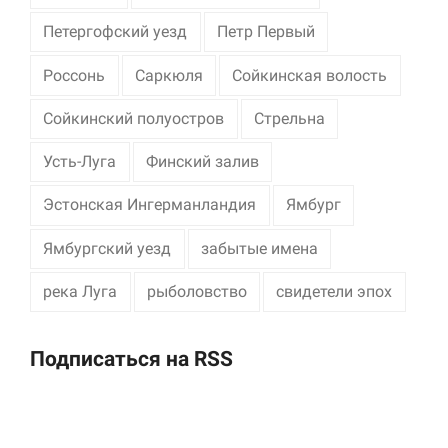
Петергофский уезд
Петр Первый
Россонь
Саркюля
Сойкинская волость
Сойкинский полуостров
Стрельна
Усть-Луга
Финский залив
Эстонская Ингерманландия
Ямбург
Ямбургский уезд
забытые имена
река Луга
рыболовство
свидетели эпох
Подписаться на RSS