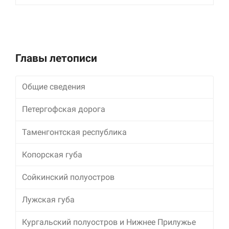
улучшить
функциональность
и структуру веб-
сайта, исходя из
того, как он
используется.
Главы летописи
Общие сведения
Пользовательский
опыт
Для обеспечения
Петергофская дорога
максимально
эффективной работы
Таменгонтская республика
нашего сайта во
время вашего
Копорская губа
посещения, отказ от
использования этих
файлов cookie
Сойкинский полуостров
приведет к
исчезновению
Лужская губа
некоторых функций
сайта.
Кургальский полуостров и Нижнее Прилужье