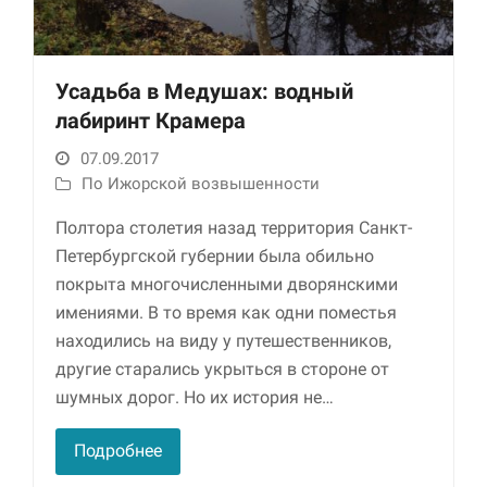
Усадьба в Медушах: водный
лабиринт Крамера
07.09.2017
По Ижорской возвышенности
Полтора столетия назад территория Санкт-
Необходимые
Петербургской губернии была обильно
Использование
этих файлов cookie
покрыта многочисленными дворянскими
обязательно. Они
имениями. В то время как одни поместья
необходимы для
находились на виду у путешественников,
функционирования
веб-сайта.
другие старались укрыться в стороне от
шумных дорог. Но их история не…
Статистика и
Подробнее
аналитика
Для того чтобы