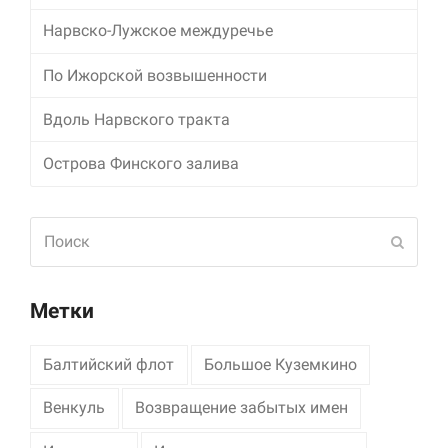
Нарвско-Лужское междуречье
Маркетинг
Делясь своими
По Ижорской возвышенности
интересами и
информацией о вашем
поведении во время
Вдоль Нарвского тракта
посещения нашего
сайта, вы повышаете
Острова Финского залива
вероятность того, что
будете получать
персонализированный
Поиск
контент и
Отпра
предложения.
Метки
Балтийский флот
Большое Куземкино
Венкуль
Возвращение забытых имен