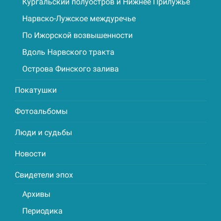
Кургальский полуостров и Нижнее Прилужье
Нарвско-Лужское междуречье
По Ижорской возвышенности
Вдоль Нарвского тракта
Острова Финского залива
Покатушки
Фотоальбомы
Люди и судьбы
Новости
Свидетели эпох
Архивы
Периодика