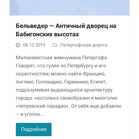
Бельведер — Античный дворец на
Бабигонских высотах
06.12.2015
Петергофская дорога
Малоизвестная жемчужина Петергофа
Говорят, что гуляя по Петербургу и его
Необходимые
окрестностям, можно найти Францию,
Использование
этих файлов cookie
Англию, Голландию, Германию, Египет,
обязательно. Они
подразумевая выдающуюся архитектуру
необходимы для
города: настолько своеобразен и многолик
функционирования
веб-сайта.
«петровский парадиз». От себя еще добавлю
– и уголок…
Статистика и
Подробнее
аналитика
Для того чтобы