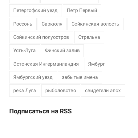
Петергофский уезд
Петр Первый
Россонь
Саркюля
Сойкинская волость
Сойкинский полуостров
Стрельна
Усть-Луга
Финский залив
Эстонская Ингерманландия
Ямбург
Ямбургский уезд
забытые имена
река Луга
рыболовство
свидетели эпох
Подписаться на RSS