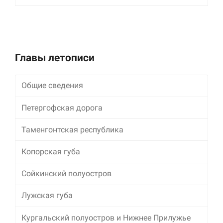
улучшить
функциональность
и структуру веб-
сайта, исходя из
того, как он
используется.
Главы летописи
Общие сведения
Пользовательский
опыт
Для обеспечения
Петергофская дорога
максимально
эффективной работы
Таменгонтская республика
нашего сайта во
время вашего
Копорская губа
посещения, отказ от
использования этих
файлов cookie
Сойкинский полуостров
приведет к
исчезновению
Лужская губа
некоторых функций
сайта.
Кургальский полуостров и Нижнее Прилужье