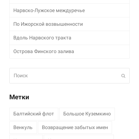
Нарвско-Лужское междуречье
Маркетинг
Делясь своими
По Ижорской возвышенности
интересами и
информацией о вашем
поведении во время
Вдоль Нарвского тракта
посещения нашего
сайта, вы повышаете
Острова Финского залива
вероятность того, что
будете получать
персонализированный
Поиск
контент и
Отпра
предложения.
Метки
Балтийский флот
Большое Куземкино
Венкуль
Возвращение забытых имен