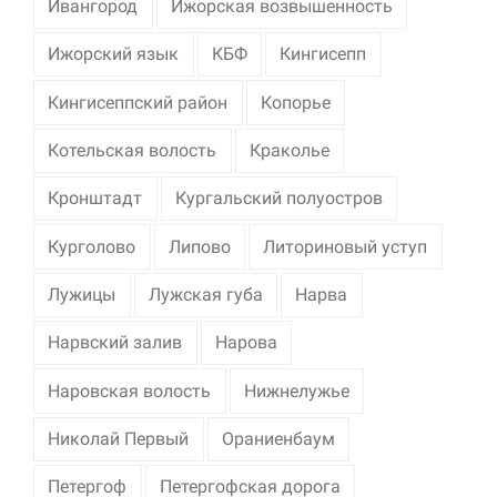
Ивангород
Ижорская возвышенность
Ижорский язык
КБФ
Кингисепп
Кингисеппский район
Копорье
Котельская волость
Краколье
Кронштадт
Кургальский полуостров
Курголово
Липово
Литориновый уступ
Лужицы
Лужская губа
Нарва
Нарвский залив
Нарова
Наровская волость
Нижнелужье
Николай Первый
Ораниенбаум
Петергоф
Петергофская дорога