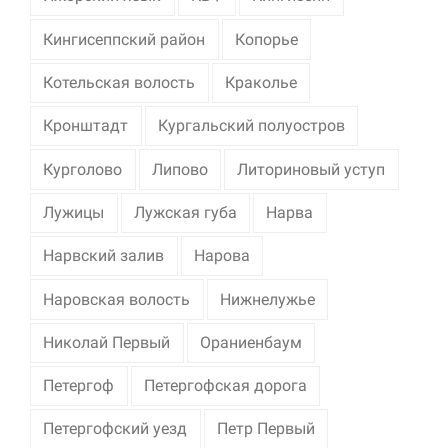
Кингисеппский район
Копорье
Котельская волость
Краколье
Кронштадт
Кургальский полуостров
Курголово
Липово
Литориновый уступ
Лужицы
Лужская губа
Нарва
Нарвский залив
Нарова
Наровская волость
Нижнелужье
Николай Первый
Ораниенбаум
Петергоф
Петергофская дорога
Петергофский уезд
Петр Первый