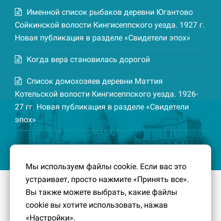
Именной список рыбаков деревни Югантово
Сойкинской волости Кингисеппского уезда. 1927 г.
Новая публикация в разделе «Свидетели эпох»
Когда вера становилась дорогой
Список домохозяев деревни Маттия
Котельской волости Кингисеппского уезда. 1926-
27 гг. Новая публикация в разделе «Свидетели
эпох»
Мы используем файлы cookie. Если вас это
устраивает, просто нажмите «Принять все».
© 2016-2026
Южный берег Финского залива
– Кусочек
Вы также можете выбрать, какие файлы
малой Родины, без которого трудно представить себе
cookie вы хотите использовать, нажав
историко-культурный ландшафт Петербурга и
«Настройки».
Ленинградской области.