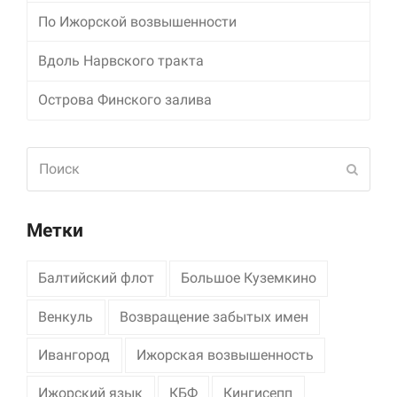
По Ижорской возвышенности
Маркетинг
Делясь своими
Вдоль Нарвского тракта
интересами и
информацией о вашем
Острова Финского залива
поведении во время
посещения нашего
сайта, вы повышаете
вероятность того, что
Поиск
Отпра
будете получать
персонализированный
контент и
предложения.
Метки
Балтийский флот
Большое Куземкино
Венкуль
Возвращение забытых имен
Ивангород
Ижорская возвышенность
Ижорский язык
КБФ
Кингисепп