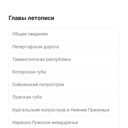
улучшить
функциональность
и структуру веб-
Главы летописи
сайта, исходя из
того, как он
используется.
Общие сведения
Петергофская дорога
Пользовательский
опыт
Таменгонтская республика
Для обеспечения
максимально
эффективной работы
Копорская губа
нашего сайта во
время вашего
Сойкинский полуостров
посещения, отказ от
использования этих
Лужская губа
файлов cookie
приведет к
исчезновению
Кургальский полуостров и Нижнее Прилужье
некоторых функций
сайта.
Нарвско-Лужское междуречье