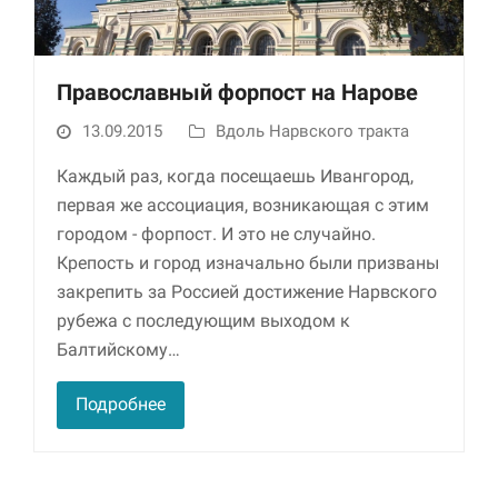
Православный форпост на Нарове
13.09.2015
Вдоль Нарвского тракта
Каждый раз, когда посещаешь Ивангород,
первая же ассоциация, возникающая с этим
городом - форпост. И это не случайно.
Необходимые
Крепость и город изначально были призваны
Использование
этих файлов cookie
закрепить за Россией достижение Нарвского
обязательно. Они
рубежа с последующим выходом к
необходимы для
Балтийскому…
функционирования
веб-сайта.
Подробнее
Статистика и
аналитика
Для того чтобы