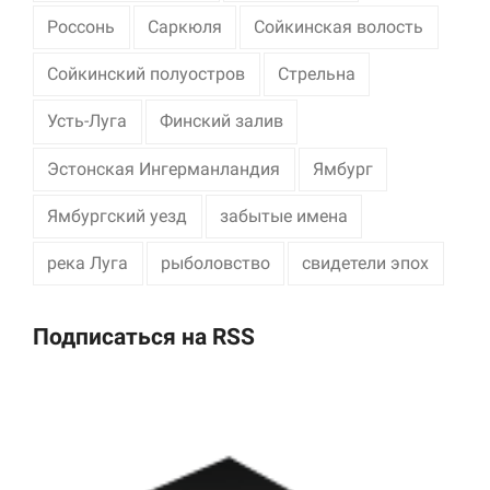
Россонь
Саркюля
Сойкинская волость
Сойкинский полуостров
Стрельна
Усть-Луга
Финский залив
Эстонская Ингерманландия
Ямбург
Ямбургский уезд
забытые имена
река Луга
рыболовство
свидетели эпох
Подписаться на RSS