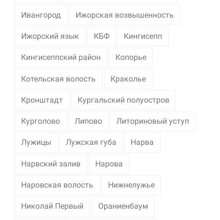
Ивангород
Ижорская возвышенность
Ижорский язык
КБФ
Кингисепп
Кингисеппский район
Копорье
Котельская волость
Краколье
Кронштадт
Кургальский полуостров
Курголово
Липово
Литориновый уступ
Лужицы
Лужская губа
Нарва
Нарвский залив
Нарова
Наровская волость
Нижнелужье
Николай Первый
Ораниенбаум