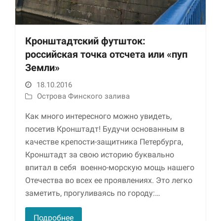
Кронштадтский футшток:
российская точка отсчета или «пуп
Земли»
18.10.2016
Острова Финского залива
Необходимые
Как много интересного можно увидеть,
Использование
этих файлов cookie
посетив Кронштадт! Будучи основанным в
обязательно. Они
качестве крепости-защитника Петербурга,
необходимы для
Кронштадт за свою историю буквально
функционирования
веб-сайта.
впитал в себя военно-морскую мощь нашего
Отечества во всех ее проявлениях. Это легко
заметить, прогуливаясь по городу:…
Статистика и
аналитика
Для того чтобы
Подробнее