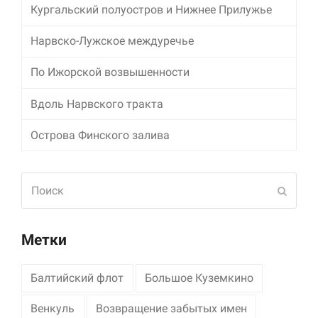
Кургальский полуостров и Нижнее Прилужье
Маркетинг
Нарвско-Лужское междуречье
Делясь своими
интересами и
информацией о вашем
По Ижорской возвышенности
поведении во время
посещения нашего
Вдоль Нарвского тракта
сайта, вы повышаете
вероятность того, что
Острова Финского залива
будете получать
персонализированный
контент и
предложения.
Поиск
Отпра
Метки
Балтийский флот
Большое Куземкино
Венкуль
Возвращение забытых имен