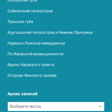
Копорская губа
Сойкинский полуостров
Лужская губа
Кургальский полуостров и Нижнее Прилужье
Нарвско-Лужское междуречье
По Ижорской возвышенности
Вдоль Нарвского тракта
Острова Финского залива
Архив записей
Архив
записей