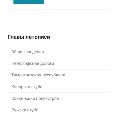
улучшить
функциональность
и структуру веб-
сайта, исходя из
того, как он
используется.
Главы летописи
Пользовательский
опыт
Общие сведения
Для обеспечения
максимально
Петергофская дорога
эффективной работы
нашего сайта во
Таменгонтская республика
время вашего
посещения, отказ от
использования этих
Копорская губа
файлов cookie
приведет к
Сойкинский полуостров
исчезновению
некоторых функций
Лужская губа
сайта.