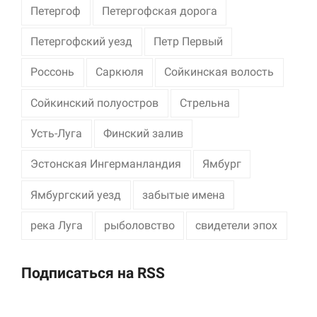
Петергоф
Петергофская дорога
Петергофский уезд
Петр Первый
Россонь
Саркюля
Сойкинская волость
Сойкинский полуостров
Стрельна
Усть-Луга
Финский залив
Эстонская Ингерманландия
Ямбург
Ямбургский уезд
забытые имена
река Луга
рыболовство
свидетели эпох
Подписаться на RSS