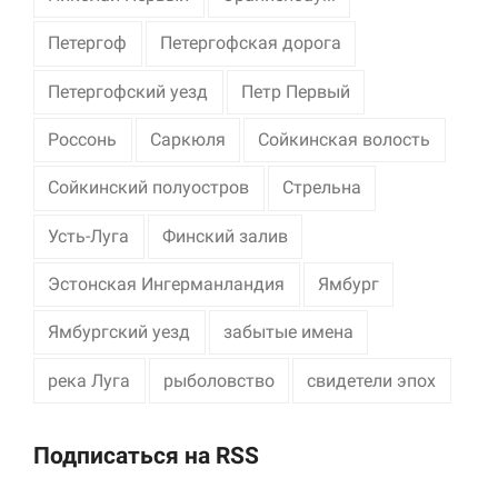
Петергоф
Петергофская дорога
Петергофский уезд
Петр Первый
Россонь
Саркюля
Сойкинская волость
Сойкинский полуостров
Стрельна
Усть-Луга
Финский залив
Эстонская Ингерманландия
Ямбург
Ямбургский уезд
забытые имена
река Луга
рыболовство
свидетели эпох
Подписаться на RSS