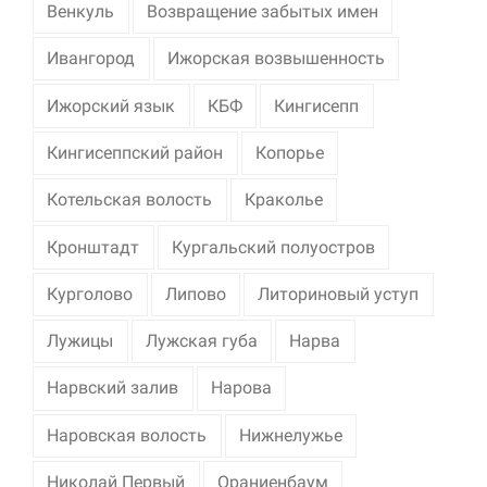
Венкуль
Возвращение забытых имен
Ивангород
Ижорская возвышенность
Ижорский язык
КБФ
Кингисепп
Кингисеппский район
Копорье
Котельская волость
Краколье
Кронштадт
Кургальский полуостров
Курголово
Липово
Литориновый уступ
Лужицы
Лужская губа
Нарва
Нарвский залив
Нарова
Наровская волость
Нижнелужье
Николай Первый
Ораниенбаум