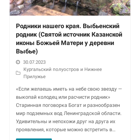
Родники нашего края. Выбьенский
родник (Святой источник Казанской
иконы Божьей Матери у деревни
Выбье)
30.07.2023
Необходимые
Кургальский полуостров и Нижнее
Использование
Прилужье
этих файлов cookie
обязательно. Они
«Если желаешь иметь на небе свою звезду —
необходимы для
выкопай колодец или расчисти родник»
функционирования
веб-сайта.
Старинная поговорка Богат и разнообразен
мир подземных вод Ленинградской области.
Удивительны и непохожи друг на друга их
Статистика и
проявления, которые можно встретить в…
аналитика
Для того чтобы