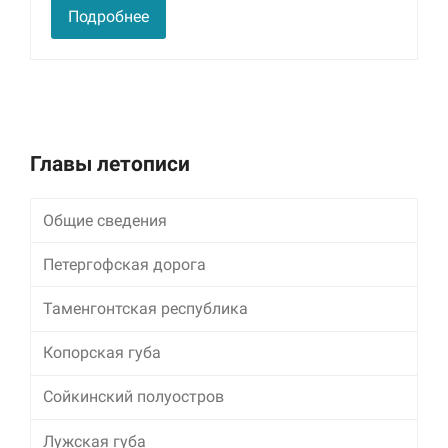
улучшить
Подробнее
функциональность
и структуру веб-
сайта, исходя из
того, как он
используется.
Главы летописи
Пользовательский
опыт
Для обеспечения
Общие сведения
максимально
эффективной работы
Петергофская дорога
нашего сайта во
время вашего
посещения, отказ от
Таменгонтская республика
использования этих
файлов cookie
Копорская губа
приведет к
исчезновению
Сойкинский полуостров
некоторых функций
сайта.
Лужская губа