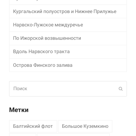
Кургальский полуостров и Нижнее Прилужье
Маркетинг
Делясь своими
интересами и
Нарвско-Лужское междуречье
информацией о вашем
поведении во время
По Ижорской возвышенности
посещения нашего
сайта, вы повышаете
Вдоль Нарвского тракта
вероятность того, что
будете получать
персонализированный
Острова Финского залива
контент и
предложения.
Поиск
Отпра
Метки
Балтийский флот
Большое Куземкино