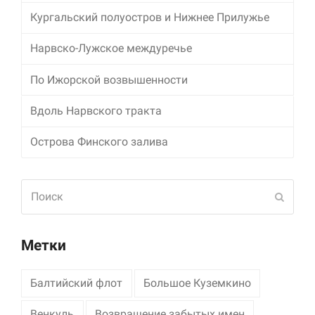
Кургальский полуостров и Нижнее Прилужье
Маркетинг
Делясь своими
Нарвско-Лужское междуречье
интересами и
информацией о вашем
По Ижорской возвышенности
поведении во время
посещения нашего
сайта, вы повышаете
Вдоль Нарвского тракта
вероятность того, что
будете получать
Острова Финского залива
персонализированный
контент и
предложения.
Поиск
Отпра
Метки
Балтийский флот
Большое Куземкино
Венкуль
Возвращение забытых имен