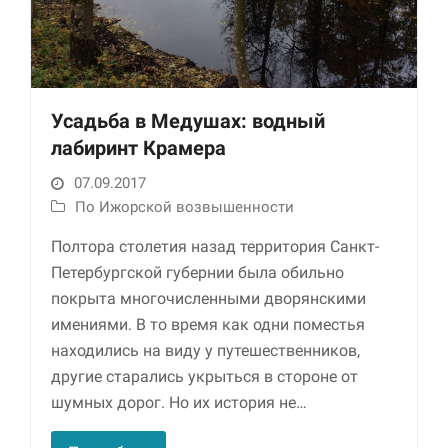
Усадьба в Медушах: водный
лабиринт Крамера
07.09.2017
По Ижорской возвышенности
Необходимые
Использование
Полтора столетия назад территория Санкт-
этих файлов cookie
Петербургской губернии была обильно
обязательно. Они
необходимы для
покрыта многочисленными дворянскими
функционирования
имениями. В то время как одни поместья
веб-сайта.
находились на виду у путешественников,
другие старались укрыться в стороне от
Статистика и
шумных дорог. Но их история не…
аналитика
Для того чтобы