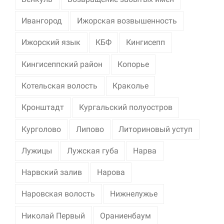
Ивангород
Ижорская возвышенность
Ижорский язык
КБФ
Кингисепп
Кингисеппский район
Копорье
Котельская волость
Краколье
Кронштадт
Кургальский полуостров
Курголово
Липово
Литориновый уступ
Лужицы
Лужская губа
Нарва
Нарвский залив
Нарова
Наровская волость
Нижнелужье
Николай Первый
Ораниенбаум