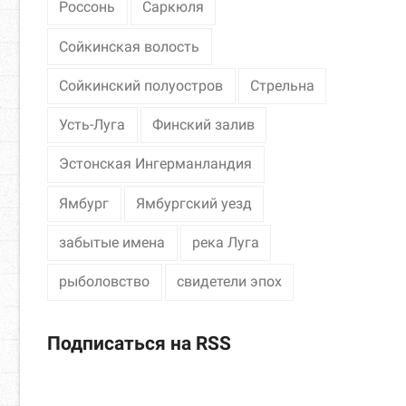
Россонь
Саркюля
Сойкинская волость
Сойкинский полуостров
Стрельна
Усть-Луга
Финский залив
Эстонская Ингерманландия
Ямбург
Ямбургский уезд
забытые имена
река Луга
рыболовство
свидетели эпох
Подписаться на RSS