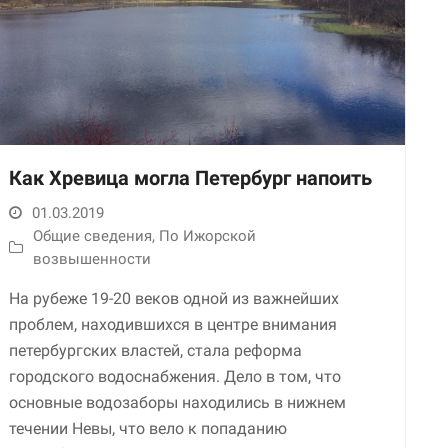
Как Хревица могла Петербург напоить
01.03.2019
Необходимые
Общие сведения
,
По Ижорской
Использование
этих файлов cookie
возвышенности
обязательно. Они
необходимы для
На рубеже 19-20 веков одной из важнейших
функционирования
проблем, находившихся в центре внимания
веб-сайта.
петербургских властей, стала реформа
городского водоснабжения. Дело в том, что
Статистика и
основные водозаборы находились в нижнем
аналитика
течении Невы, что вело к попаданию
Для того чтобы