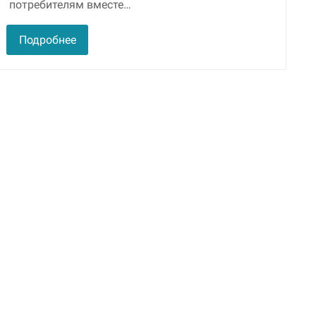
потребителям вместе…
улучшить
функциональность
и структуру веб-
Подробнее
сайта, исходя из
того, как он
используется.
Пользовательский
опыт
Для обеспечения
максимально
эффективной работы
нашего сайта во
время вашего
посещения, отказ от
использования этих
файлов cookie
приведет к
исчезновению
некоторых функций
сайта.