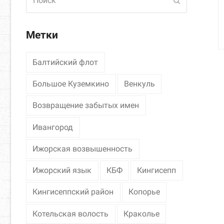
Отправить
Метки
Балтийский флот
Большое Куземкино
Венкуль
Возвращение забытых имен
Ивангород
Ижорская возвышенность
Ижорский язык
КБФ
Кингисепп
Кингисеппский район
Копорье
Котельская волость
Краколье