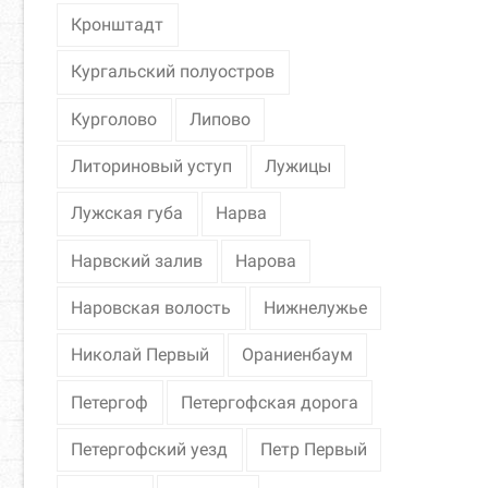
Кронштадт
Кургальский полуостров
Курголово
Липово
Литориновый уступ
Лужицы
Лужская губа
Нарва
Нарвский залив
Нарова
Наровская волость
Нижнелужье
Николай Первый
Ораниенбаум
Петергоф
Петергофская дорога
Петергофский уезд
Петр Первый