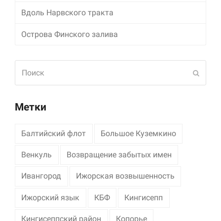
Вдоль Нарвского тракта
Маркетинг
Делясь своими
Острова Финского залива
интересами и
информацией о вашем
поведении во время
Поиск
посещения нашего
Отпра
сайта, вы повышаете
вероятность того, что
будете получать
персонализированный
Метки
контент и
предложения.
Балтийский флот
Большое Куземкино
Венкуль
Возвращение забытых имен
Ивангород
Ижорская возвышенность
Ижорский язык
КБФ
Кингисепп
Кингисеппский район
Копорье