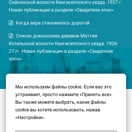
Сойкинской волости Кингисеппского уезда. 1927 г.
Новая публикация в разделе «Свидетели эпох»
Когда вера становилась дорогой
Список домохозяев деревни Маттия
Котельской волости Кингисеппского уезда. 1926-
27 гг. Новая публикация в разделе «Свидетели
эпох»
Мы используем файлы cookie. Если вас это
устраивает, просто нажмите «Принять все».
© 2016-2026
Южный берег Финского залива
– Кусочек
Вы также можете выбрать, какие файлы
малой Родины, без которого трудно представить себе
cookie вы хотите использовать, нажав
историко-культурный ландшафт Петербурга и
«Настройки».
Ленинградской области.
Политика конфиденциальности
|
Создание сайта:
PavelDesign