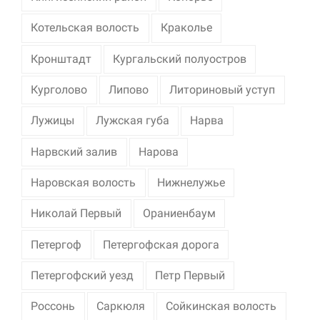
Котельская волость
Краколье
Кронштадт
Кургальский полуостров
Курголово
Липово
Литориновый уступ
Лужицы
Лужская губа
Нарва
Нарвский залив
Нарова
Наровская волость
Нижнелужье
Николай Первый
Ораниенбаум
Петергоф
Петергофская дорога
Петергофский уезд
Петр Первый
Россонь
Саркюля
Сойкинская волость