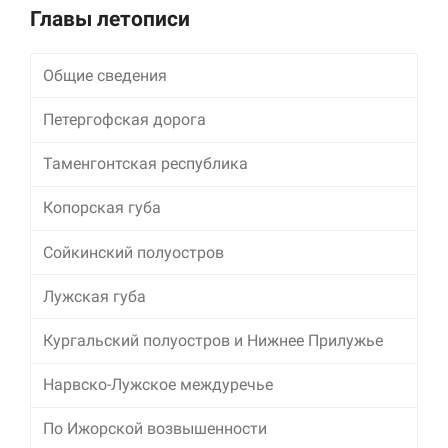
улучшить
Главы летописи
функциональность
и структуру веб-
сайта, исходя из
Общие сведения
того, как он
используется.
Петергофская дорога
Таменгонтская республика
Пользовательский
опыт
Копорская губа
Для обеспечения
максимально
эффективной работы
Сойкинский полуостров
нашего сайта во
время вашего
Лужская губа
посещения, отказ от
использования этих
Кургальский полуостров и Нижнее Прилужье
файлов cookie
приведет к
исчезновению
Нарвско-Лужское междуречье
некоторых функций
сайта.
По Ижорской возвышенности