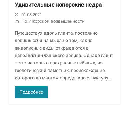
Удивительные копорские недра
01.08.2021
По Ижорской возвышенности
Путешествуя вдоль глинта, постоянно
ловишь себя на мысли о том, какие
живописные виды открываются в
направлении Финского залива. Однако глинт
– это не только прекрасные пейзажи, но
Необходимые
Использование
геологический памятник, происхождение
этих файлов cookie
которого во многом определило структуру…
обязательно. Они
необходимы для
функционирования
Подробнее
веб-сайта.
Статистика и
аналитика
Для того чтобы