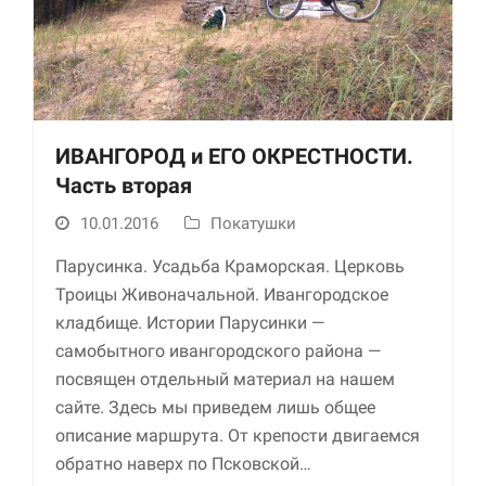
ИВАНГОРОД и ЕГО ОКРЕСТНОСТИ.
Часть вторая
10.01.2016
Покатушки
Необходимые
Использование
Парусинка. Усадьба Краморская. Церковь
этих файлов cookie
Троицы Живоначальной. Ивангородское
обязательно. Они
необходимы для
кладбище. Истории Парусинки —
функционирования
самобытного ивангородского района —
веб-сайта.
посвящен отдельный материал на нашем
сайте. Здесь мы приведем лишь общее
Статистика и
описание маршрута. От крепости двигаемся
аналитика
обратно наверх по Псковской…
Для того чтобы