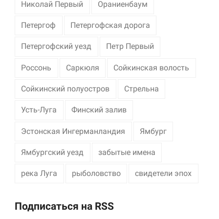
Николай Первый
Ораниенбаум
Петергоф
Петергофская дорога
Петергофский уезд
Петр Первый
Россонь
Саркюля
Сойкинская волость
Сойкинский полуостров
Стрельна
Усть-Луга
Финский залив
Эстонская Ингерманландия
Ямбург
Ямбургский уезд
забытые имена
река Луга
рыболовство
свидетели эпох
Подписаться на RSS