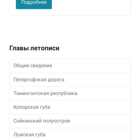
Подробнее
улучшить
функциональность
и структуру веб-
сайта, исходя из
того, как он
используется.
Главы летописи
Пользовательский
опыт
Общие сведения
Для обеспечения
максимально
эффективной работы
Петергофская дорога
нашего сайта во
время вашего
Таменгонтская республика
посещения, отказ от
использования этих
Копорская губа
файлов cookie
приведет к
исчезновению
Сойкинский полуостров
некоторых функций
сайта.
Лужская губа