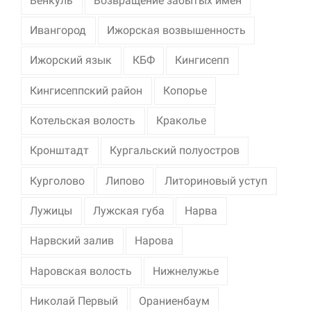
Венкуль
Возвращение забытых имен
Ивангород
Ижорская возвышенность
Ижорский язык
КБФ
Кингисепп
Кингисеппский район
Копорье
Котельская волость
Краколье
Кронштадт
Кургальский полуостров
Курголово
Липово
Литориновый уступ
Лужицы
Лужская губа
Нарва
Нарвский залив
Нарова
Наровская волость
Нижнелужье
Николай Первый
Ораниенбаум