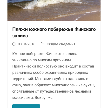
Пляжи южного побережья Финского
залива
03.04.2016
Общие сведения
Необходимые
Южное побережье Финского залива
Использование
уникально по многим причинам.
этих файлов cookie
Практически полностью оно входит в состав
обязательно. Они
необходимы для
различных особо охраняемых природных
функционирования
территорий. Местами глубоко вдаваясь в
веб-сайта.
сушу, залив образует многочисленные бухты,
спрятанные от путешественников лесными
Статистика и
массивами. Вокруг –…
аналитика
Для того чтобы