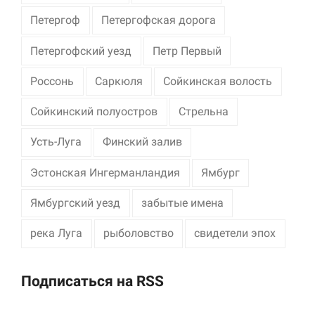
Петергоф
Петергофская дорога
Петергофский уезд
Петр Первый
Россонь
Саркюля
Сойкинская волость
Сойкинский полуостров
Стрельна
Усть-Луга
Финский залив
Эстонская Ингерманландия
Ямбург
Ямбургский уезд
забытые имена
река Луга
рыболовство
свидетели эпох
Подписаться на RSS