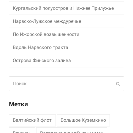
Кургальский полуостров и Нижнее Прилужье
Маркетинг
Делясь своими
Нарвско-Лужское междуречье
интересами и
информацией о вашем
По Ижорской возвышенности
поведении во время
посещения нашего
сайта, вы повышаете
Вдоль Нарвского тракта
вероятность того, что
будете получать
Острова Финского залива
персонализированный
контент и
предложения.
Поиск
Отпра
Метки
Балтийский флот
Большое Куземкино