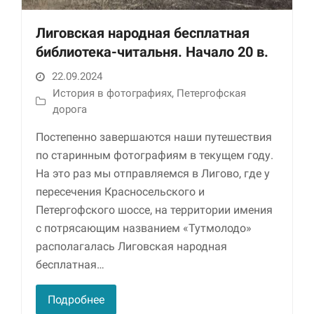
Лиговская народная бесплатная
библиотека-читальня. Начало 20 в.
22.09.2024
История в фотографиях
,
Петергофская
дорога
Постепенно завершаются наши путешествия
Необходимые
по старинным фотографиям в текущем году.
Использование
На это раз мы отправляемся в Лигово, где у
этих файлов cookie
пересечения Красносельского и
обязательно. Они
необходимы для
Петергофского шоссе, на территории имения
функционирования
с потрясающим названием «Тутмолодо»
веб-сайта.
располагалась Лиговская народная
бесплатная…
Статистика и
аналитика
Подробнее
Для того чтобы