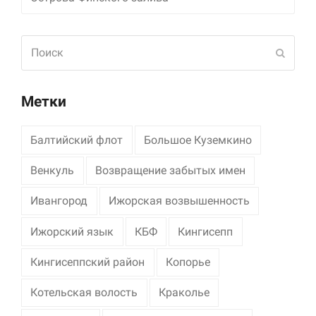
Поиск
Отпра
Метки
Балтийский флот
Большое Куземкино
Венкуль
Возвращение забытых имен
Ивангород
Ижорская возвышенность
Ижорский язык
КБФ
Кингисепп
Кингисеппский район
Копорье
Котельская волость
Краколье