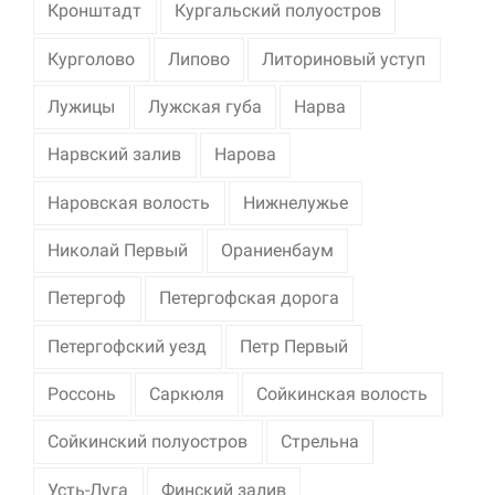
Кронштадт
Кургальский полуостров
Курголово
Липово
Литориновый уступ
Лужицы
Лужская губа
Нарва
Нарвский залив
Нарова
Наровская волость
Нижнелужье
Николай Первый
Ораниенбаум
Петергоф
Петергофская дорога
Петергофский уезд
Петр Первый
Россонь
Саркюля
Сойкинская волость
Сойкинский полуостров
Стрельна
Усть-Луга
Финский залив