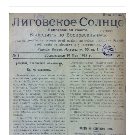
улучшить
функциональность
и структуру веб-
сайта, исходя из
того, как он
используется.
Пользовательский
опыт
Для обеспечения
максимально
эффективной работы
нашего сайта во
время вашего
посещения, отказ от
использования этих
файлов cookie
приведет к
исчезновению
некоторых функций
сайта.