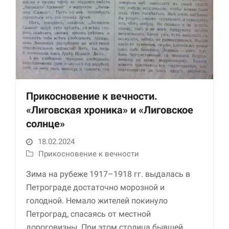
Маркетинг
Делясь своими
интересами и
информацией о вашем
поведении во время
посещения нашего
сайта, вы повышаете
вероятность того, что
Прикосновение к вечности.
будете получать
персонализированный
«Лиговская хроника» и «Лиговское
контент и
солнце»
предложения.
18.02.2024
Прикосновение к вечности
Зима на рубеже 1917–1918 гг. выдалась в
Петрограде достаточно морозной и
голодной. Немало жителей покинуло
Петроград, спасаясь от местной
дороговизны. При этом столица бывшей