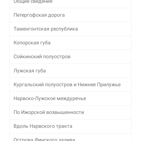
Общие сведения
Петергофская дорога
Таменгонтская республика
Копорская губа
Сойкинский полуостров
Лужская губа
Кургальский полуостров и Нижнее Прилужье
Нарвско-Лужское междуречье
По Ижорской возвышенности
Вдоль Нарвского тракта
Острова Финского залива