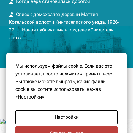
Когда вера становилась дорогой
Список домохозяев деревни Маттия
Котельской волости Кингисеппского уезда. 1926-
27 гг. Новая публикация в разделе «Свидетели
эпох»
Мы используем файлы cookie. Если вас это
устраивает, просто нажмите «Принять все».
© 2016-2026
Южный берег Финского залива
– Кусочек
Вы также можете выбрать, какие файлы
малой Родины, без которого трудно представить себе
cookie вы хотите использовать, нажав
историко-культурный ландшафт Петербурга и
«Настройки».
Ленинградской области.
Политика конфиденциальности
|
Создание сайта:
PavelDesign
Настройки