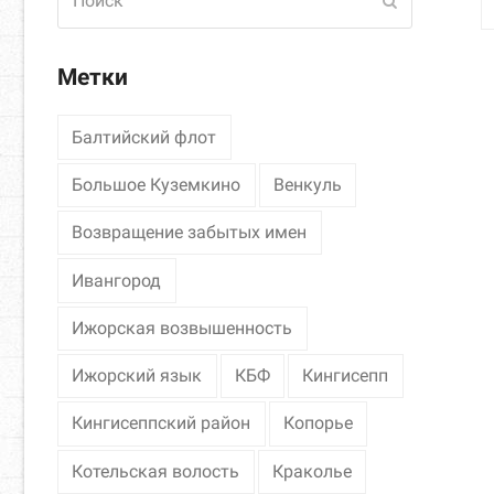
Отправить
Метки
Балтийский флот
Большое Куземкино
Венкуль
Возвращение забытых имен
Ивангород
Ижорская возвышенность
Ижорский язык
КБФ
Кингисепп
Кингисеппский район
Копорье
Котельская волость
Краколье