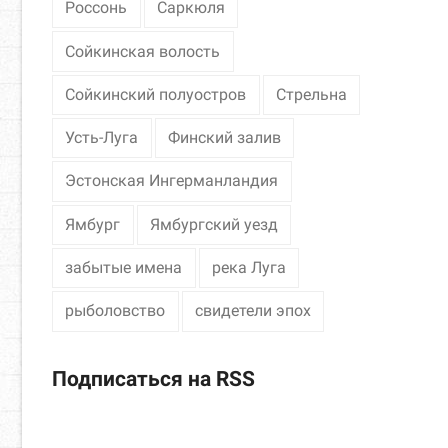
Россонь
Саркюля
Сойкинская волость
Сойкинский полуостров
Стрельна
Усть-Луга
Финский залив
Эстонская Ингерманландия
Ямбург
Ямбургский уезд
забытые имена
река Луга
рыболовство
свидетели эпох
Подписаться на RSS