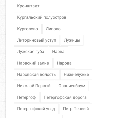
Кронштадт
Кургальский полуостров
Курголово
Липово
Литориновый уступ
Лужицы
Лужская губа
Нарва
Нарвский залив
Нарова
Наровская волость
Нижнелужье
Николай Первый
Ораниенбаум
Петергоф
Петергофская дорога
Петергофский уезд
Петр Первый