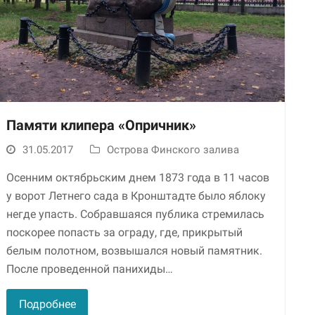
Памяти клипера «Опричник»
31.05.2017
Острова Финского залива
Необходимые
Использование
Осенним октябрьским днем 1873 года в 11 часов
этих файлов cookie
обязательно. Они
у ворот Летнего сада в Кронштадте было яблоку
необходимы для
негде упасть. Собравшаяся публика стремилась
функционирования
поскорее попасть за ограду, где, прикрытый
веб-сайта.
белым полотном, возвышался новый памятник.
После проведенной панихиды…
Статистика и
аналитика
Подробнее
Для того чтобы