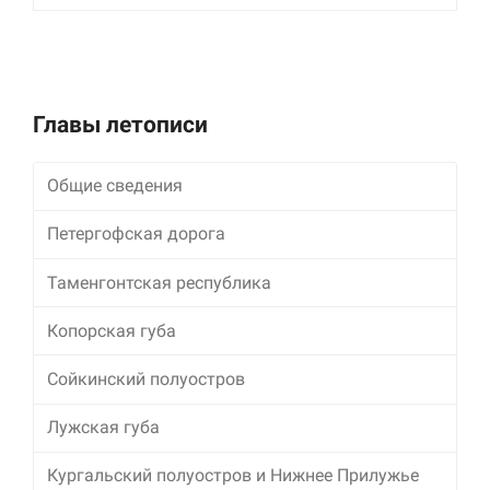
улучшить
функциональность
и структуру веб-
сайта, исходя из
того, как он
используется.
Главы летописи
Общие сведения
Пользовательский
опыт
Для обеспечения
Петергофская дорога
максимально
эффективной работы
Таменгонтская республика
нашего сайта во
время вашего
Копорская губа
посещения, отказ от
использования этих
файлов cookie
Сойкинский полуостров
приведет к
исчезновению
Лужская губа
некоторых функций
сайта.
Кургальский полуостров и Нижнее Прилужье