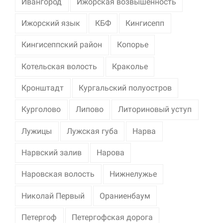
Ивангород
Ижорская возвышенность
Ижорский язык
КБФ
Кингисепп
Кингисеппский район
Копорье
Котельская волость
Краколье
Кронштадт
Кургальский полуостров
Курголово
Липово
Литориновый уступ
Лужицы
Лужская губа
Нарва
Нарвский залив
Нарова
Наровская волость
Нижнелужье
Николай Первый
Ораниенбаум
Петергоф
Петергофская дорога