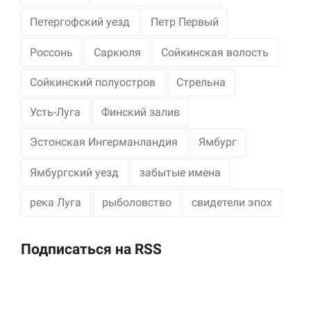
Петергофский уезд
Петр Первый
Россонь
Саркюля
Сойкинская волость
Сойкинский полуостров
Стрельна
Усть-Луга
Финский залив
Эстонская Ингерманландия
Ямбург
Ямбургский уезд
забытые имена
река Луга
рыболовство
свидетели эпох
Подписаться на RSS