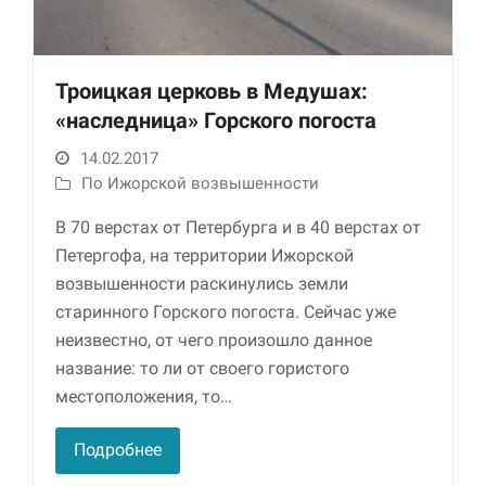
Троицкая церковь в Медушах:
«наследница» Горского погоста
14.02.2017
По Ижорской возвышенности
В 70 верстах от Петербурга и в 40 верстах от
Необходимые
Петергофа, на территории Ижорской
Использование
этих файлов cookie
возвышенности раскинулись земли
обязательно. Они
старинного Горского погоста. Сейчас уже
необходимы для
неизвестно, от чего произошло данное
функционирования
веб-сайта.
название: то ли от своего гористого
местоположения, то…
Статистика и
Подробнее
аналитика
Для того чтобы