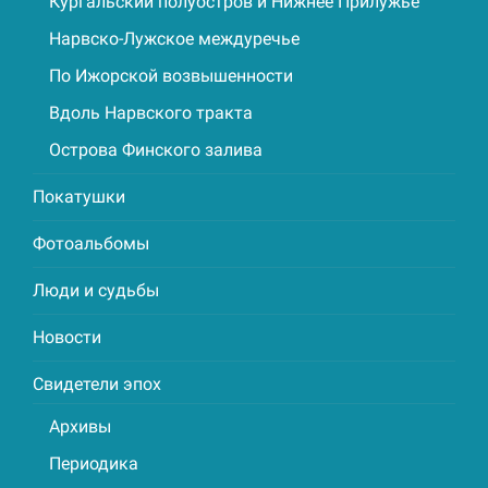
Кургальский полуостров и Нижнее Прилужье
Нарвско-Лужское междуречье
По Ижорской возвышенности
Вдоль Нарвского тракта
Острова Финского залива
Покатушки
Фотоальбомы
Люди и судьбы
Новости
Свидетели эпох
Архивы
Периодика