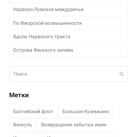
Нарвско-Лужское междуречье
Маркетинг
Делясь своими
По Ижорской возвышенности
интересами и
информацией о вашем
поведении во время
Вдоль Нарвского тракта
посещения нашего
сайта, вы повышаете
Острова Финского залива
вероятность того, что
будете получать
персонализированный
Поиск
контент и
Отпра
предложения.
Метки
Балтийский флот
Большое Куземкино
Венкуль
Возвращение забытых имен